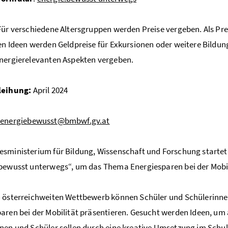
 Für verschiedene Altersgruppen werden Preise vergeben. Als Prei
en Ideen werden Geldpreise für Exkursionen oder weitere Bildu
nergierelevanten Aspekten vergeben.
leihung:
April 2024
:
energiebewusst@bmbwf.gv.at
sministerium für Bildung, Wissenschaft und Forschung starte
bewusst unterwegs“, um das Thema Energiesparen bei der Mobil
 österreichweiten Wettbewerb können Schüler und Schülerinnen
aren bei der Mobilität präsentieren. Gesucht werden Ideen, u
nen und Schüler sollen durch eine kreative Umsetzung im Schu