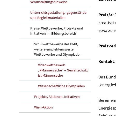
Veranstaltungshinweise
Unterrichtsgestaltung, -gegenstände
Preis/e
:
und Begleitmaterialien
kreativst
Preise, Wettbewerbe, Projekte und
etwa zu e
Initiativen im Bildungsbereich
Schulwettbewerbe des BMB,
Preisver
weitere empfehlenswerte
Wettbewerbe und Olympiaden
Kontakt
Videowettbewerb
„#Männersache“ – Gewaltschutz
ist Männersache
Das Bunde
„energie:
Wissenschaftliche Olympiaden
Projekte, Aktionen, Initiativen
Bei einem
Wien-Aktion
Energiesp
Schülerin