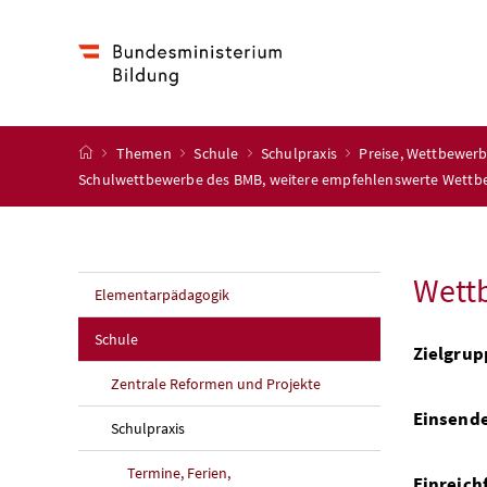
Accesskey
Accesskey
Accesskey
Accesskey
Zum Inhalt
Zum Hauptmenü
Zum Untermenü
Zur Suche
[4]
[1]
[3]
[2]
Startseite
Themen
Schule
Schulpraxis
Preise, Wettbewerb
Schulwettbewerbe des BMB, weitere empfehlenswerte Wett
Wett
Elementarpädagogik
Schule
Zielgrup
Zentrale Reformen und Projekte
Einsend
Schulpraxis
Termine, Ferien,
Einreich