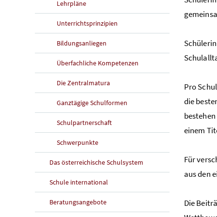
Lehrpläne
gemeinsa
Unterrichtsprinzipien
Schülerin
Bildungsanliegen
Schulallt
Überfachliche Kompetenzen
Die Zentralmatura
Pro Schul
die beste
Ganztägige Schulformen
bestehen 
Schulpartnerschaft
einem Tit
Schwerpunkte
Für versc
Das österreichische Schulsystem
aus den e
Schule international
Beratungsangebote
Die Beitr