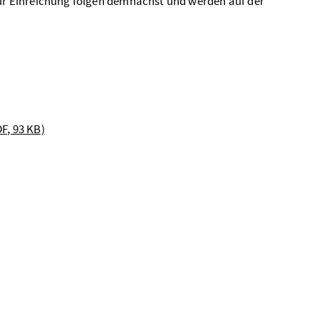
r Einreichung folgen demnächst und werden auf der
F, 93 KB)