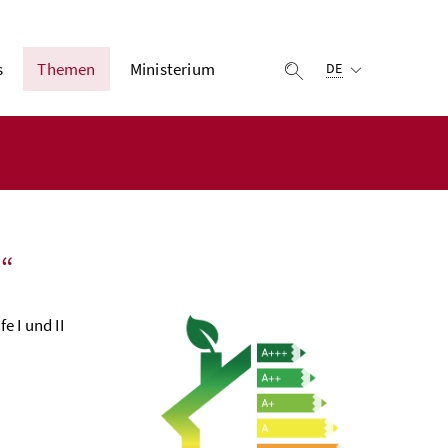
Ausgewählte Sprach
s
Themen
Ministerium
Suche einblenden
DE
“
e I und II