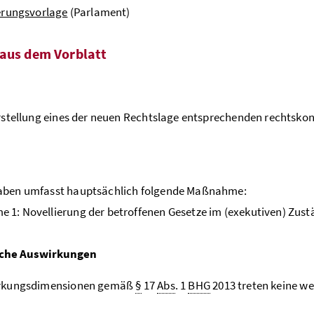
erungsvorlage
(Parlament)
aus dem Vorblatt
erstellung eines der neuen Rechtslage entsprechenden rechtsk
aben umfasst hauptsächlich folgende Maßnahme:
1: Novellierung der betroffenen Gesetze im (exekutiven) Zust
iche Auswirkungen
irkungsdimensionen gemäß
§
17
Abs
. 1
BHG
2013 treten keine w