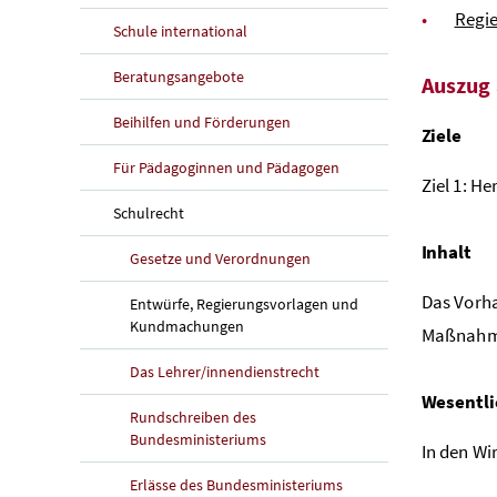
Regi
Schule international
Beratungsangebote
Auszug 
Beihilfen und Förderungen
Ziele
Für Pädagoginnen und Pädagogen
Ziel 1: H
Schulrecht
Inhalt
Gesetze und Verordnungen
Das Vorh
Entwürfe, Regierungsvorlagen und
Kundmachungen
Maßnahme 
Das Lehrer/innendienstrecht
Wesentl
Rundschreiben des
Bundesministeriums
In den W
Erlässe des Bundesministeriums