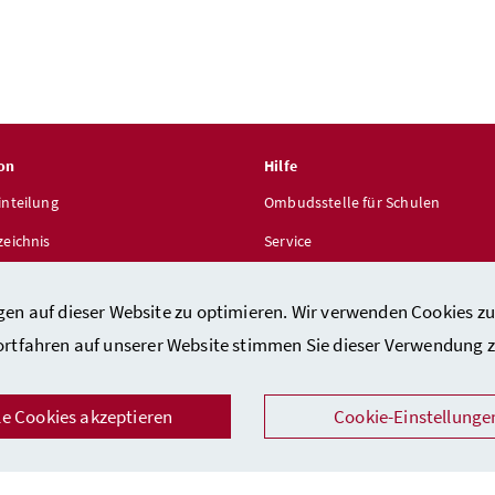
on
Hilfe
inteilung
Ombudsstelle für Schulen
zeichnis
Service
len
gen auf dieser Website zu optimieren. Wir verwenden Cookies zu
ortfahren auf unserer Website stimmen Sie dieser Verwendung z
le Cookies akzeptieren
Cookie-Einstellunge
takt
/
Impressum
/
Barrierefreiheitserklärung
/
Datenschutz
/
Sicher
Facebook
Instagram
Youtube
LinkedIn