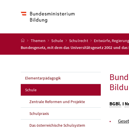
Accesskey
Accesskey
Accesskey
Accesskey
Zum Inhalt
Zum Hauptmenü
Zum Untermenü
Zur Suche
[4]
[1]
[3]
[2]
Startseite
Themen
Schule
Schulrecht
Entwürfe, Regieru
Bundesgesetz, mit dem das Universitätsgesetz 2002 und da
Bunde
Elementarpädagogik
Bild
Schule
Zentrale Reformen und Projekte
BGBl.
I
Nr
Schulpraxis
Geset
Das österreichische Schulsystem