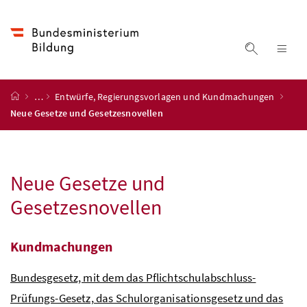
Accesskey
Accesskey
Accesskey
Accesskey
Zum Inhalt
Zum Hauptmenü
Zum Untermenü
Zur Suche
[4]
[1]
[3]
[2]
Suche ein
Nav
Startseite
…
Entwürfe, Regierungsvorlagen und Kundmachungen
Neue Gesetze und Gesetzesnovellen
Neue Gesetze und
Gesetzesnovellen
Kundmachungen
Bundesgesetz, mit dem das Pflichtschulabschluss-
Prüfungs-Gesetz, das Schulorganisationsgesetz und das