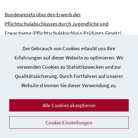
Bundesgesetz über den Erwerb des
Pflichtschulabschlusses durch Jugendliche und
Erwachsene (Pflichtschulabschluss-Prüfungs-Gesetz)
(BGBl. I Nr. 72/2012 v. 2.8.2012)
Der Gebrauch von Cookies erlaubt uns Ihre
Erfahrungen auf dieser Website zu optimieren. Wir
Bundesgesetz, mit dem das Schulunterrichtsgesetz
verwenden Cookies zu Statistikzwecken und zur
geändert wird
Qualitätssicherung. Durch Fortfahren auf unserer
(BGBl. I Nr. 73/2012 v. 2.8.2012)
Website stimmen Sie dieser Verwendung zu.
Bundesgesetz, mit dem das Schulorganisationsgesetz, das
Alle Cookies akzeptieren
Schulunterrichtsgesetz, das Schulpflichtgesetz 1985, das
Pflichtschulerhaltungs-Grundsatzgesetz, das
Cookie-Einstellungen
Schulzeitgesetz 1985, das Land- und forstwirtschaftliche
Bundesschulgesetz, das Bildungsdokumentationsgesetz,