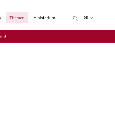
Ausgewählte Sprach
s
Themen
Ministerium
Suche einblenden
DE
wird