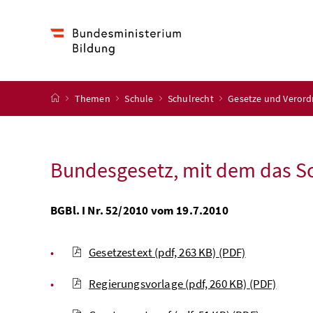
Accesskey
Accesskey
Accesskey
Zum Inhalt
Zum Hauptmenü
Zur Suche
[4]
[1]
[2]
Startseite
Themen
Schule
Schulrecht
Gesetze und Veror
Bundesgesetz, mit dem das Sc
BGBl. I Nr. 52/2010 vom 19.7.2010
Gesetzestext (pdf, 263 KB)
(PDF)
Regierungsvorlage (pdf, 260 KB)
(PDF)