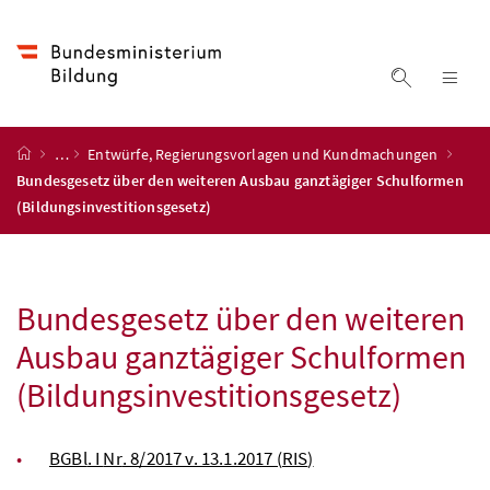
Accesskey
Accesskey
Accesskey
Zum Inhalt
Zum Hauptmenü
Zur Suche
[4]
[1]
[2]
Suche ein
Nav
Startseite
…
Entwürfe, Regierungsvorlagen und Kundmachungen
Bundesgesetz über den weiteren Ausbau ganztägiger Schulformen
(Bildungsinvestitionsgesetz)
Bundesgesetz über den weiteren
Ausbau ganztägiger Schulformen
(Bildungsinvestitionsgesetz)
BGBl
. I
Nr
. 8/2017 v. 13.1.2017 (
RIS
)