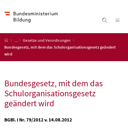
Accesskey
Accesskey
Accesskey
Zum Inhalt
Zum Hauptmenü
Zur Suche
[4]
[1]
[2]
Suche ein
Nav
Startseite
…
Gesetze und Verordnungen
Bundesgesetz, mit dem das Schulorganisationsgesetz geändert
wird
Bundesgesetz, mit dem das
Schulorganisationsgesetz
geändert wird
BGBl. I Nr. 79/2012 v. 14.08.2012