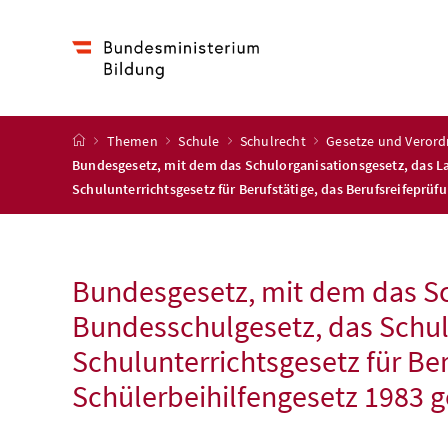
Accesskey
Accesskey
Accesskey
Zum Inhalt
Zum Hauptmenü
Zur Suche
[4]
[1]
[2]
Startseite
Themen
Schule
Schulrecht
Gesetze und Veror
Bundesgesetz, mit dem das Schulorganisationsgesetz, das Lan
Schulunterrichtsgesetz für Berufstätige, das Berufsreifeprü
Bundesgesetz, mit dem das Sch
Bundesschulgesetz, das Schulp
Schulunterrichtsgesetz für Be
Schülerbeihilfengesetz 1983 