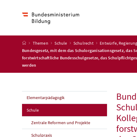
Accesskey
Accesskey
Accesskey
Accesskey
Zum Inhalt
Zum Hauptmenü
Zum Untermenü
Zur Suche
[4]
[1]
[3]
[2]
Startseite
Themen
Schule
Schulrecht
Entwürfe, Regieru
Bundesgesetz, mit dem das Schulorganisationsgesetz, das Sc
forstwirtschaftliche Bundesschulgesetze, das Schulpflichtge
werden
Bunde
Elementarpädagogik
Schul
Schule
Kolle
Zentrale Reformen und Projekte
forst
Schulpraxis