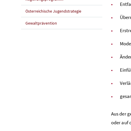
Entfa
Österreichische Jugendstrategie
Übern
Gewaltprävention
Erstr
Mode
Änder
Einfü
Verl
gesa
Aus der g
oder auf 