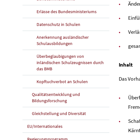
Änder
Erlässe des Bundesministeriums
Einfü
Datenschutz in Schulen
Verl
Anerkennung ausländischer
Schulausbildungen
gesa
Überbeglaubigungen von
inländischen Schulzeugnissen durch
Inhalt
das BMB
Das Vorh
Kopftuchverbot an Schulen
Qualitätsentwicklung und
Über
Bildungsforschung
Frem
Gleichstellung und Diversität
Schaf
EU/Internationales
Kärn
Regierungsprogramm