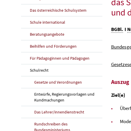
das S
und 
Das österreichische Schulsystem
Schule international
BGBl.
I
N
Beratungsangebote
Beihilfen und Förderungen
Bundesge
Für Pädagoginnen und Pädagogen
Gesetzese
Schulrecht
Auszug 
Gesetze und Verordnungen
Entwürfe, Regierungsvorlagen und
Ziel(e)
Kundmachungen
Über
Das Lehrer/innendienstrecht
Mode
Rundschreiben des
Bundesministeriums