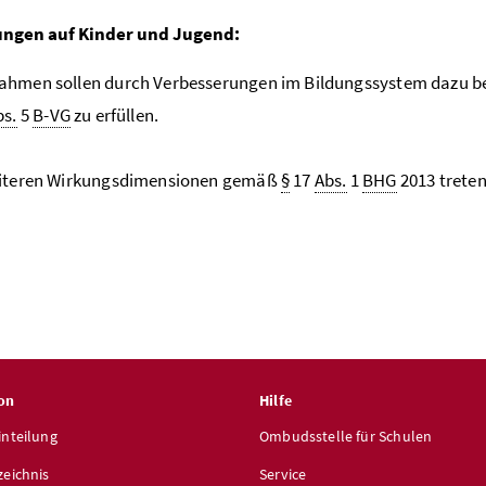
ngen auf Kinder und Jugend:
ahmen sollen durch Verbesserungen im Bildungssystem dazu be
bs.
5
B-VG
zu erfüllen.
eiteren Wirkungsdimensionen gemäß
§
17
Abs.
1
BHG
2013 treten
on
Hilfe
inteilung
Ombudsstelle für Schulen
zeichnis
Service