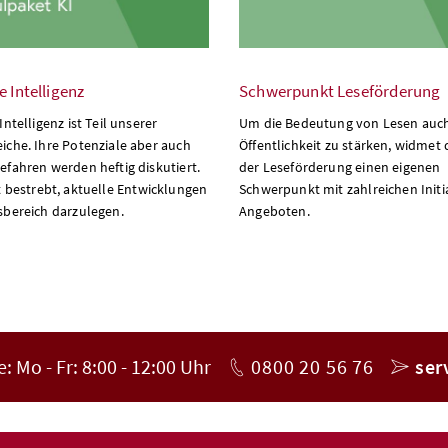
e Intelligenz
Schwerpunkt Leseförderung
Intelligenz ist Teil unserer
Um die Bedeutung von Lesen auch
iche. Ihre Potenziale aber auch
Öffentlichkeit zu stärken, widmet
efahren werden heftig diskutiert.
der Leseförderung einen eigenen
t bestrebt, aktuelle Entwicklungen
Schwerpunkt mit zahlreichen Initi
sbereich darzulegen.
Angeboten.
Telefon
E-Mail
: Mo - Fr: 8:00 - 12:00 Uhr
0800 20 56 76
ser