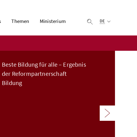
Ausgewählte Sprach
s
Themen
Ministerium
Suche einblenden
DE
Beste Bildung für alle – Ergebnis
der Reformpartnerschaft
Bildung
Nächstes E