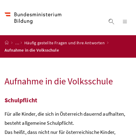
Accesskey
Accesskey
Accesskey
Accesskey
Zum Inhalt
Zum Hauptmenü
Zum Untermenü
Zur Suche
[4]
[1]
[3]
[2]
Suche ein
Nav
Startseite
…
Häufig gestellte Fragen und ihre Antworten
Aufnahme in die Volksschule
Aufnahme in die Volksschule
Schulpflicht
Für alle Kinder, die sich in Österreich dauernd aufhalten,
besteht allgemeine Schulpflicht.
Das heißt, dass nicht nur für österreichische Kinder,