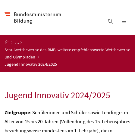
Accesskey
Accesskey
Accesskey
Accesskey
Zum Inhalt
Zum Hauptmenü
Zum Untermenü
Zur Suche
[4]
[1]
[3]
[2]
Suche ein
Nav
Startseite
…
Schulwettbewerbe des BMB, weitere empfehlenswerte Wettbewerbe
und Olympiaden
Jugend Innovativ 2024/2025
Jugend Innovativ 2024/2025
Zielgruppe
: Schülerinnen und Schüler sowie Lehrlinge im
Alter von 15 bis 20 Jahren (Vollendung des 15. Lebensjahres
beziehungsweise mindestens im 1. Lehrjahr), die in