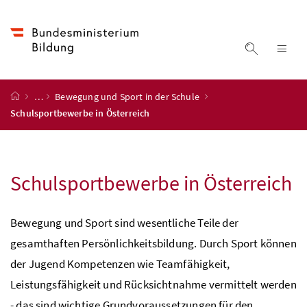
Accesskey
Accesskey
Accesskey
Accesskey
Zum Inhalt
Zum Hauptmenü
Zum Untermenü
Zur Suche
[4]
[1]
[3]
[2]
Suche ein
Nav
Startseite
…
Bewegung und Sport in der Schule
Schulsportbewerbe in Österreich
Schulsportbewerbe in Österreich
Bewegung und Sport sind wesentliche Teile der
gesamthaften Persönlichkeitsbildung. Durch Sport können
der Jugend Kompetenzen wie Teamfähigkeit,
Leistungsfähigkeit und Rücksichtnahme vermittelt werden
- das sind wichtige Grundvoraussetzungen für den