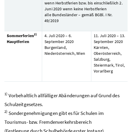
wenn Herbstferien
bzw
. bis einschließlich 2.
Juni 2020 wenn keine Herbstferien
alle Bundesländer – gemäß
BGBl.
I
Nr.
49/2019
2)
Sommerferien
4. Juli 2020 – 6.
11. Juli 2020 – 13.
Hauptferien
September 2020
September 2020
Burgenland,
Kärnten,
Niederösterreich, Wien
Oberösterreich,
Salzburg,
Steiermark, Tirol,
Vorarlberg
1)
Vorbehaltlich allfälliger Abänderungen auf Grund des
Schulzeitgesetzes.
2)
Sondergenehmigungen gibt es für Schulen im
Tourismus- bzw. Fremdenverkehrsbereich
(Festlegung durch Schulbehörde erster Instanz).