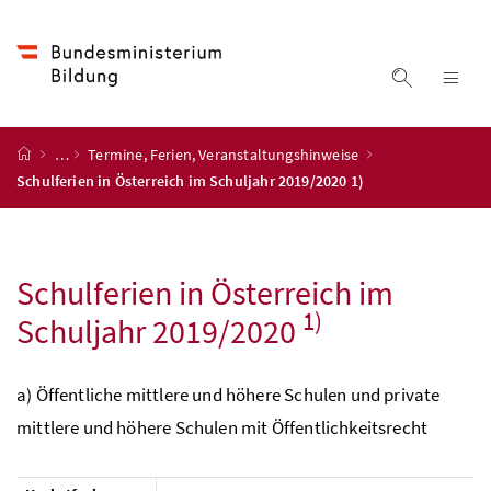
Accesskey
Accesskey
Accesskey
Accesskey
Zum Inhalt
Zum Hauptmenü
Zum Untermenü
Zur Suche
[4]
[1]
[3]
[2]
Suche ein
Nav
Startseite
…
Termine, Ferien, Veranstaltungshinweise
Schulferien in Österreich im Schuljahr 2019/2020 1)
Schulferien in Österreich im
1)
Schuljahr 2019/2020
a) Öffentliche mittlere und höhere Schulen und private
mittlere und höhere Schulen mit Öffentlichkeitsrecht