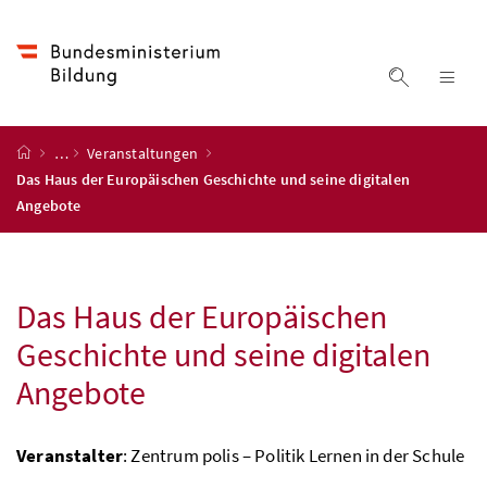
Accesskey
Accesskey
Accesskey
Accesskey
Zum Inhalt
Zum Hauptmenü
Zum Untermenü
Zur Suche
[4]
[1]
[3]
[2]
Suche ein
Nav
Startseite
…
Veranstaltungen
Das Haus der Europäischen Geschichte und seine digitalen
Angebote
Das Haus der Europäischen
Geschichte und seine digitalen
Angebote
Veranstalter
: Zentrum polis – Politik Lernen in der Schule