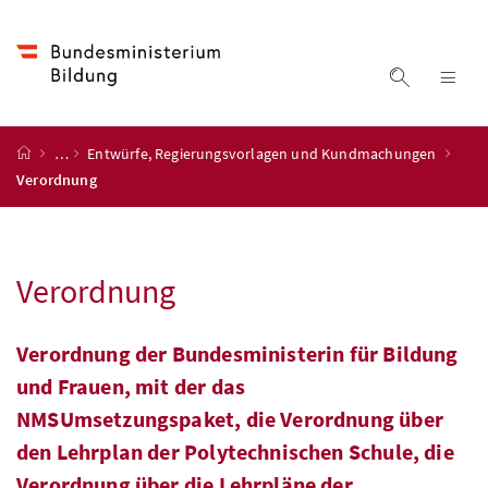
Accesskey
Accesskey
Accesskey
Zum Inhalt
Zum Hauptmenü
Zur Suche
[4]
[1]
[2]
Suche ein
Nav
Startseite
…
Entwürfe, Regierungsvorlagen und Kundmachungen
Verordnung
Verordnung
Verordnung der Bundesministerin für Bildung
und Frauen, mit der das
NMSUmsetzungspaket, die Verordnung über
den Lehrplan der Polytechnischen Schule, die
Verordnung über die Lehrpläne der