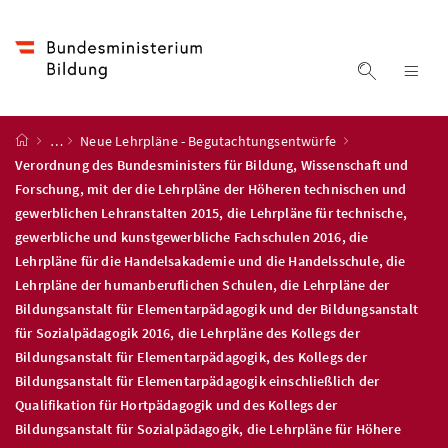
Accesskey
Accesskey
Accesskey
Accesskey
Zum Inhalt
Zum Hauptmenü
Zum Untermenü
Zur Suche
[4]
[1]
[3]
[2]
Suche ein
Nav
Startseite
…
Neue Lehrpläne - Begutachtungsentwürfe
Verordnung des Bundesministers für Bildung, Wissenschaft und
Forschung, mit der die Lehrpläne der Höheren technischen und
gewerblichen Lehranstalten 2015, die Lehrpläne für technische,
gewerbliche und kunstgewerbliche Fachschulen 2016, die
Lehrpläne für die Handelsakademie und die Handelsschule, die
Lehrpläne der humanberuflichen Schulen, die Lehrpläne der
Bildungsanstalt für Elementarpädagogik und der Bildungsanstalt
für Sozialpädagogik 2016, die Lehrpläne des Kollegs der
Bildungsanstalt für Elementarpädagogik, des Kollegs der
Bildungsanstalt für Elementarpädagogik einschließlich der
Qualifikation für Hortpädagogik und des Kollegs der
Bildungsanstalt für Sozialpädagogik, die Lehrpläne für Höhere