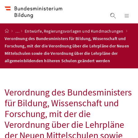
Accesskey
Accesskey
Accesskey
Zum Inhalt
Zum Hauptmenü
Zur Suche
[4]
[1]
[2]
Suche ein
Nav
Startseite
…
Entwürfe, Regierungsvorlagen und Kundmachungen
Verordnung des Bundesministers für Bildung, Wissenschaft und
Forschung, mit der die Verordnung über die Lehrpläne der Neuen
Mittelschulen sowie die Verordnung über die Lehrpläne der
allgemeinbildenden höheren Schulen geändert werden
Verordnung des Bundesministers
für Bildung, Wissenschaft und
Forschung, mit der die
Verordnung über die Lehrpläne
der Neuen Mittelschulen sowie