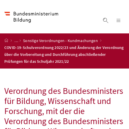
Accesskey
Accesskey
Accesskey
Accesskey
Zum Inhalt
Zum Hauptmenü
Zum Untermenü
Zur Suche
[4]
[1]
[3]
[2]
Suche ein
Nav
Startseite
…
Sonstige Verordnungen - Kundmachungen
COVID-19
-Schulverordnung 2022/23 und Änderung der Verordnung
über die Vorbereitung und Durchführung abschließender
Prüfungen für das Schuljahr 2021/22
Verordnung des Bundesministers
für Bildung, Wissenschaft und
Forschung, mit der die
Verordnung des Bundesministers