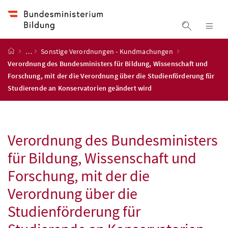
Accesskey
Accesskey
Accesskey
Accesskey
Zum Inhalt
Zum Hauptmenü
Zum Untermenü
Zur Suche
[4]
[1]
[3]
[2]
Suche ein
Nav
Startseite
…
Sonstige Verordnungen - Kundmachungen
Verordnung des Bundesministers für Bildung, Wissenschaft und
Forschung, mit der die Verordnung über die Studienförderung für
Studierende an Konservatorien geändert wird
Verordnung des Bundesministers
für Bildung, Wissenschaft und
Forschung, mit der die
Verordnung über die
Studienförderung für