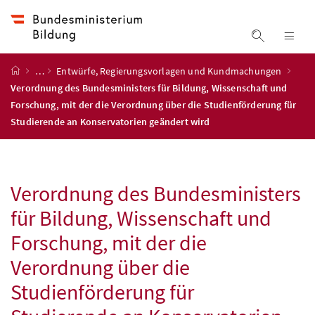
Accesskey
Accesskey
Accesskey
Zum Inhalt
Zum Hauptmenü
Zur Suche
[4]
[1]
[2]
Suche ein
Nav
Startseite
…
Entwürfe, Regierungsvorlagen und Kundmachungen
Verordnung des Bundesministers für Bildung, Wissenschaft und
Forschung, mit der die Verordnung über die Studienförderung für
Studierende an Konservatorien geändert wird
Verordnung des Bundesministers
für Bildung, Wissenschaft und
Forschung, mit der die
Verordnung über die
Studienförderung für