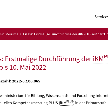
Service
ministeriums
Erlass: Erstmalige Durchführung der iKMPLUS auf der 3. Sc
P
s: Erstmalige Durchführung der
iKM
 bis 10. Mai 2022
szahl: 2022-0.106.065
sministerium für Bildung, Wissenschaft und Forschung informi
PLUS
viduellen Kompetenzmessung PLUS (
iKM
) in der Primarstufe.