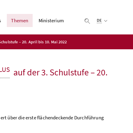
Ausgewählte Sprach
s
Themen
Ministerium
Suche einblenden
DE
hulstufe – 20. April bis 10. Mai 2022
LUS
auf der 3. Schulstufe – 20.
ert über die erste flächendeckende Durchführung