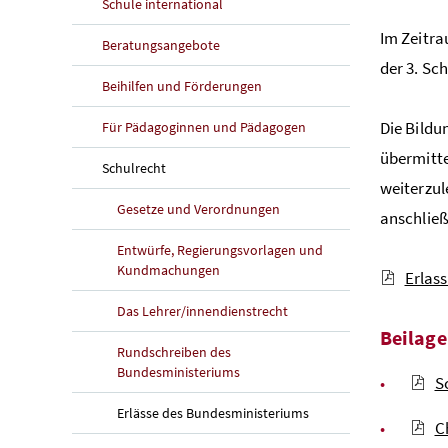
Schule international
Im Zeitra
Beratungsangebote
der 3. Sc
Beihilfen und Förderungen
Die Bildu
Für Pädagoginnen und Pädagogen
übermitte
Schulrecht
weiterzul
Gesetze und Verordnungen
anschließ
Entwürfe, Regierungsvorlagen und
Kundmachungen
Erlass
Das Lehrer/innendienstrecht
Beilag
Rundschreiben des
Bundesministeriums
S
Erlässe des Bundesministeriums
C