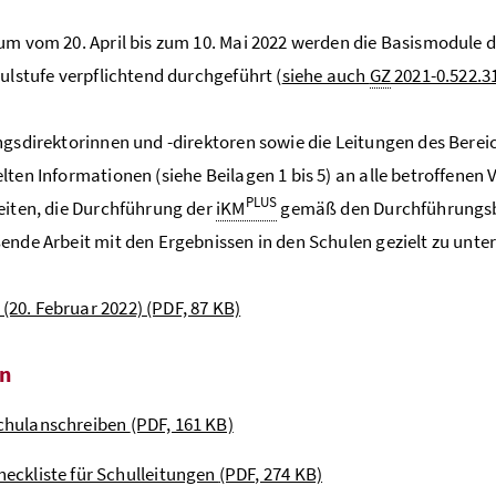
um vom 20. April bis zum 10. Mai 2022 werden die Basismodule 
hulstufe verpflichtend durchgeführt (
siehe auch
GZ
2021-0.522.3
ngsdirektorinnen und -direktoren sowie die Leitungen des Bere
lten Informationen (siehe Beilagen 1 bis 5) an alle betroffenen
PLUS
eiten, die Durchführung der
iKM
gemäß den Durchführungsb
ende Arbeit mit den Ergebnissen in den Schulen gezielt zu unte
 (20. Februar 2022)
(PDF, 87 KB)
en
chulanschreiben
(PDF, 161 KB)
heckliste für Schulleitungen
(PDF, 274 KB)