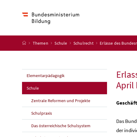
Accesskey
Accesskey
Accesskey
Accesskey
Zum Inhalt
Zum Hauptmenü
Zum Untermenü
Zur Suche
[4]
[1]
[3]
[2]
Startseite
Themen
Schule
Schulrecht
Erlässe des Bundes
Erlas
Elementarpädagogik
April
Schule
Zentrale Reformen und Projekte
Geschäft
Schulpraxis
Das Bunde
Das österreichische Schulsystem
der indi