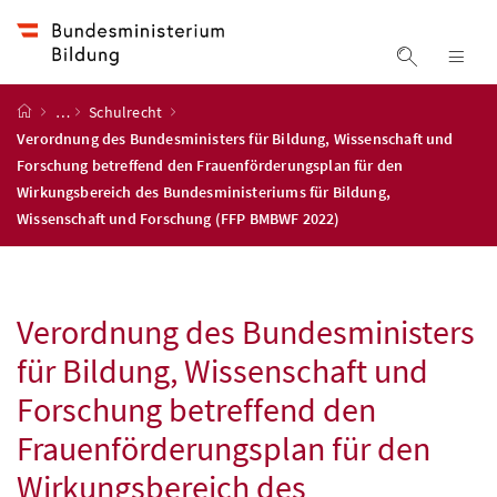
Accesskey
Accesskey
Accesskey
Accesskey
Zum Inhalt
Zum Hauptmenü
Zum Untermenü
Zur Suche
[4]
[1]
[3]
[2]
Suche ein
Nav
Startseite
…
Schulrecht
Verordnung des Bundesministers für Bildung, Wissenschaft und
Forschung betreffend den Frauenförderungsplan für den
Wirkungsbereich des Bundesministeriums für Bildung,
Wissenschaft und Forschung (FFP BMBWF 2022)
Verordnung des Bundesministers
für Bildung, Wissenschaft und
Forschung betreffend den
Frauenförderungsplan für den
Wirkungsbereich des