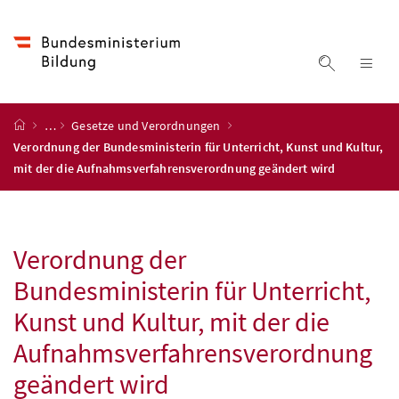
Accesskey
Accesskey
Accesskey
Zum Inhalt
Zum Hauptmenü
Zur Suche
[4]
[1]
[2]
Suche ein
Nav
Startseite
…
Gesetze und Verordnungen
Verordnung der Bundesministerin für Unterricht, Kunst und Kultur,
mit der die Aufnahmsverfahrensverordnung geändert wird
Verordnung der
Bundesministerin für Unterricht,
Kunst und Kultur, mit der die
Aufnahmsverfahrensverordnung
geändert wird