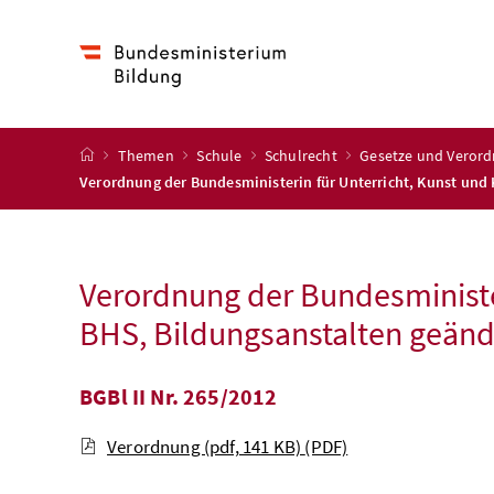
Accesskey
Accesskey
Accesskey
Zum Inhalt
Zum Hauptmenü
Zur Suche
[4]
[1]
[2]
Startseite
Themen
Schule
Schulrecht
Gesetze und Veror
Verordnung der Bundesministerin für Unterricht, Kunst und 
Verordnung der Bundesminister
BHS, Bildungsanstalten geänd
BGBl II Nr. 265/2012
Verordnung (pdf, 141 KB)
(PDF)