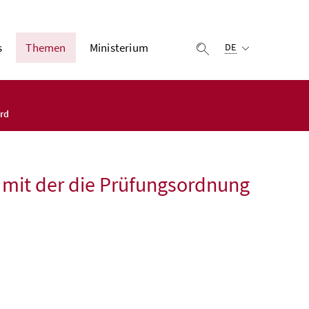
Ausgewählte Sprach
s
Themen
Ministerium
Suche einblenden
DE
ird
, mit der die Prüfungsordnung