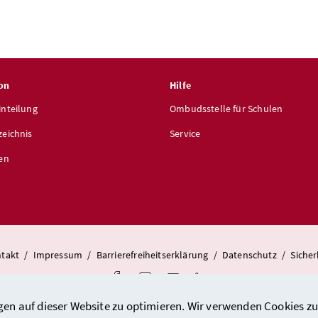
on
Hilfe
inteilung
Ombudsstelle für Schulen
zeichnis
Service
len
takt
/
Impressum
/
Barrierefreiheitserklärung
/
Datenschutz
/
Sicher
Facebook
Instagram
Youtube
LinkedIn
gen auf dieser Website zu optimieren. Wir verwenden Cookies zu