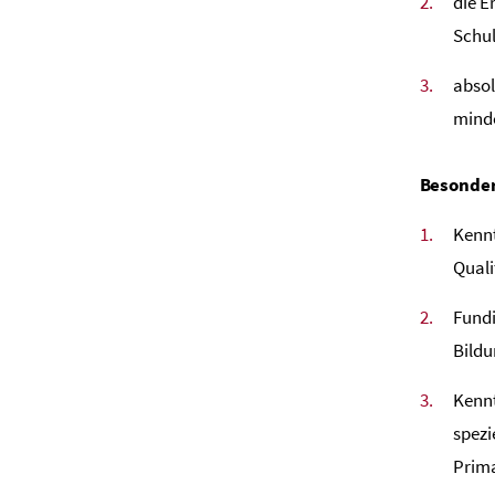
die E
Schul
abso
mind
Besonder
Kennt
Quali
Fundi
Bild
Kennt
spezi
Prim