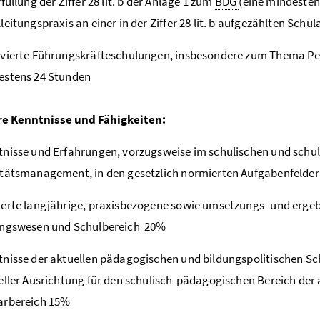
rfüllung der Ziffer 28 lit. b der Anlage 1 zum
BDG
(eine mindestens
leitungspraxis an einer in der Ziffer 28 lit. b aufgezählten Schul
lvierte Führungskräfteschulungen, insbesondere zum Thema P
estens 24 Stunden
e Kenntnisse und Fähigkeiten:
nisse und Erfahrungen, vorzugsweise im schulischen und schul
tätsmanagement, in den gesetzlich normierten Aufgabenfelder
erte langjährige, praxisbezogene sowie umsetzungs- und ergebn
ungswesen und Schulbereich 20%
nisse der aktuellen pädagogischen und bildungspolitischen S
eller Ausrichtung für den schulisch-pädagogischen Bereich der 
arbereich 15%