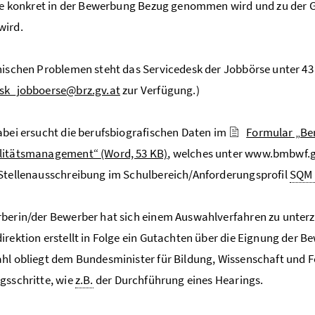
die konkret in der Bewerbung Bezug genommen wird und zu der Ge
wird.
nischen Problemen steht das Servicedesk der Jobbörse unter 43 
esk_jobboerse@brz.gv.at
zur Verfügung.)
abei ersucht die berufsbiografischen Daten im
Formular „Ber
litätsmanagement“
(Word, 53 KB)
, welches unter www.bmbwf.g
Stellenausschreibung im Schulbereich/Anforderungsprofil
SQM
berin/der Bewerber hat sich einem Auswahlverfahren zu unter
irektion erstellt in Folge ein Gutachten über die Eignung der 
hl obliegt dem Bundesminister für Bildung, Wissenschaft und F
gsschritte, wie
z.B.
der Durchführung eines Hearings.