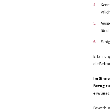
Kennt
Pflic
Ausge
für d
Fähig
Erfahrung
die Betra
Im Sinne
Bezug zu
erwünsc
Bewerbung