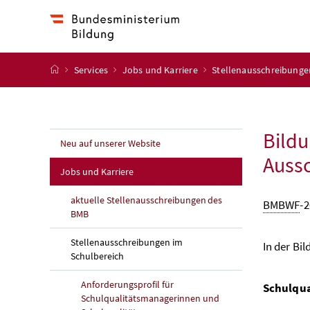
Accesskey
Accesskey
Accesskey
Accesskey
Zum Inhalt
Zum Hauptmenü
Zum Untermenü
Zur Suche
[4]
[1]
[3]
[2]
Startseite
Services
Jobs und Karriere
Stellenausschreibunge
Bildu
Neu auf unserer Website
Aussc
Jobs und Karriere
aktuelle Stellenausschreibungen des
BMBWF
-2
BMB
Stellenausschreibungen im
In der Bil
Schulbereich
Anforderungsprofil für
Schulqua
Schulqualitätsmanagerinnen und