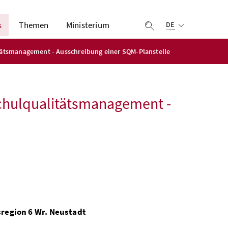
Ausgewählte Sprach
s
Themen
Ministerium
Suche einblenden
DE
itätsmanagement - Ausschreibung einer SQM-Planstelle
Schulqualitätsmanagement -
region 6 Wr. Neustadt