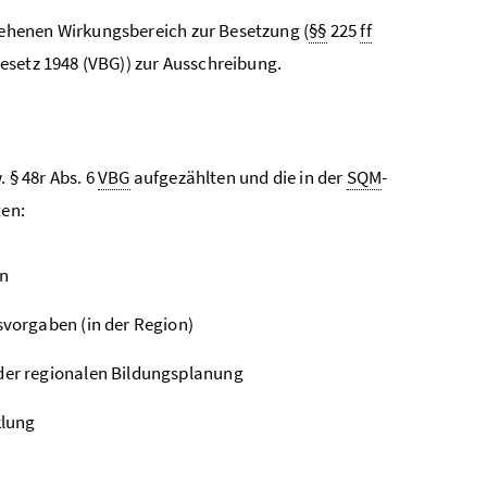
ehenen Wirkungsbereich zur Besetzung (
§§
225
ff
esetz 1948 (VBG)) zur Ausschreibung.
. § 48r Abs. 6
VBG
aufgezählten und die in der
SQM
-
ten:
en
vorgaben (in der Region)
er regionalen Bildungsplanung
klung