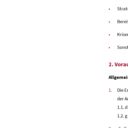
Strat
Berei
Kris
Sonst
2. Vora
Allgemei
Die E
der 
1.1. 
1.2. 