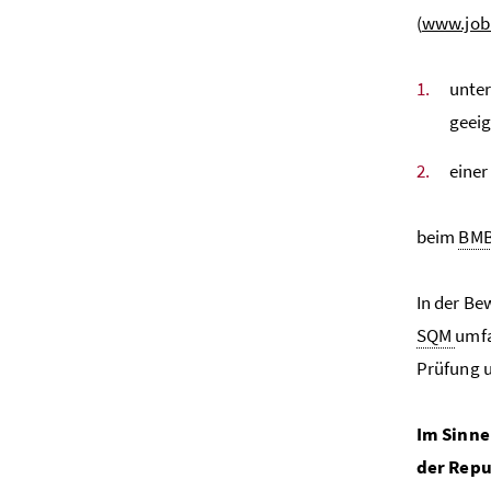
(
www.jobb
unter
geeig
einer
beim
BM
In der Be
SQM
umfa
Prüfung u
Im Sinne
der Repu