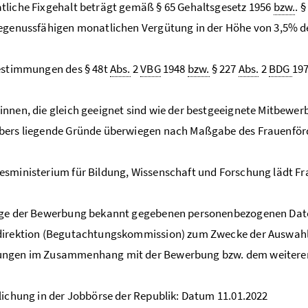
liche Fixgehalt beträgt gemäß § 65 Gehaltsgesetz 1956
bzw.
. 
egenussfähigen monatlichen Vergütung in der Höhe von 3,5% d
Bestimmungen des § 48t
Abs.
2
VBG
1948
bzw.
§ 227
Abs.
2
BDG
197
nnen, die gleich geeignet sind wie der bestgeeignete Mitbewerbe
bers liegende Gründe überwiegen nach Maßgabe des Frauenförd
sministerium für Bildung, Wissenschaft und Forschung lädt Fr
uge der Bewerbung bekannt gegebenen personenbezogenen Dat
direktion (Begutachtungskommission) zum Zwecke der Auswahl
ngen im Zusammenhang mit der Bewerbung bzw. dem weiteren 
lichung in der Jobbörse der Republik: Datum 11.01.2022