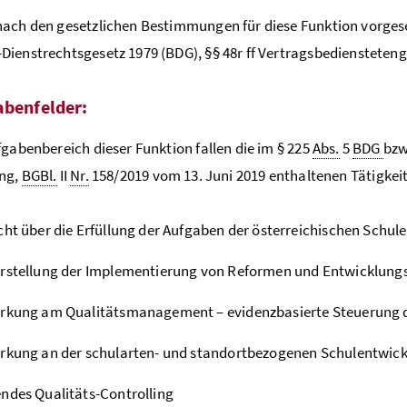
ach den gesetzlichen Bestimmungen für diese Funktion vorges
ienstrechtsgesetz 1979 (BDG), §§ 48r ff Vertragsbediensteteng
abenfelder:
fgabenbereich dieser Funktion fallen die im § 225
Abs.
5
BDG
bzw
ng,
BGBl.
II
Nr.
158/2019 vom 13. Juni 2019 enthaltenen Tätigkei
cht über die Erfüllung der Aufgaben der österreichischen Schul
rstellung der Implementierung von Reformen und Entwicklungs
irkung am Qualitätsmanagement – evidenzbasierte Steuerung d
rkung an der schularten- und standortbezogenen Schulentwic
ndes Qualitäts-Controlling