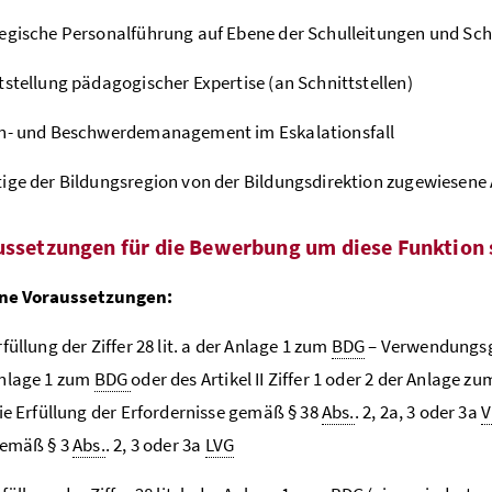
egische Personalführung auf Ebene der Schulleitungen und Sch
tstellung pädagogischer Expertise (an Schnittstellen)
en- und Beschwerdemanagement im Eskalationsfall
ige der Bildungsregion von der Bildungsdirektion zugewiesene
ussetzungen für die Bewerbung um diese Funktion 
ne Voraussetzungen:
rfüllung der Ziffer 28 lit. a der Anlage 1 zum
BDG
– Verwendungs
Anlage 1 zum
BDG
oder des Artikel II Ziffer 1 oder 2 der Anlage z
die Erfüllung der Erfordernisse gemäß § 38
Abs.
. 2, 2a, 3 oder 3a
V
gemäß § 3
Abs.
. 2, 3 oder 3a
LVG