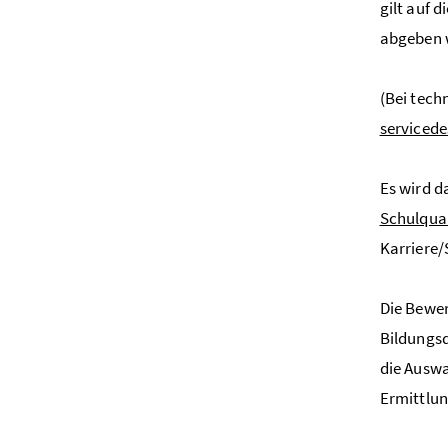
gilt auf 
abgeben 
(Bei tech
serviced
Es wird d
Schulqua
Karriere/
Die Bewer
Bildungsd
die Auswa
Ermittlun