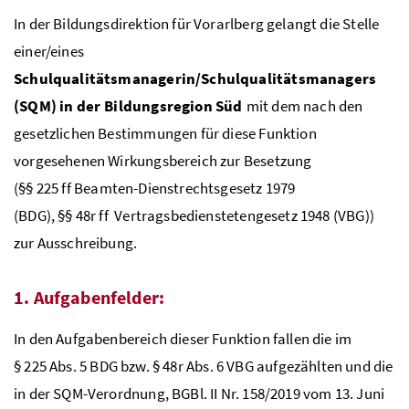
In der Bildungsdirektion für Vorarlberg gelangt die Stelle
einer/eines
Schulqualitätsmanagerin/Schulqualitätsmanagers
(SQM) in der Bildungsregion Süd
mit dem nach den
gesetzlichen Bestimmungen für diese Funktion
vorgesehenen Wirkungsbereich zur Besetzung
(
§§
225
ff
Beamten-Dienstrechtsgesetz 1979
(BDG),
§§
48r
ff
Vertragsbedienstetengesetz 1948 (VBG))
zur Ausschreibung.
1. Aufgabenfelder:
In den Aufgabenbereich dieser Funktion fallen die im
§
225
Abs
. 5
BDG
bzw
.
§
48r
Abs
. 6
VBG
aufgezählten und die
in der
SQM
-Verordnung,
BGBl
. II
Nr
. 158/2019 vom 13. Juni