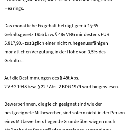
Hearings.
Das monatliche Fixgehalt beträgt gemäß
§
65
Gehaltsgesetz 1956
bzw
.
§
48v
VBG
mindestens EUR
5.817,90.- zuzüglich einer nicht ruhegenussfähigen
monatlichen Vergütung in der Höhe von 3,5
%
des
Gehaltes.
Auf die Bestimmungen des
§
48t
Abs
.
2
VBG
1948
bzw
.
§
227
Abs
. 2
BDG
1979 wird hingewiesen.
Bewerberinnen, die gleich geeignet sind wie der
bestgeeignete Mitbewerber, sind sofern nicht in der Person
eines Mitbewerbers liegende Gründe überwiegen nach
Maßgabe des Frauenförderungsplanes vorrangig zu