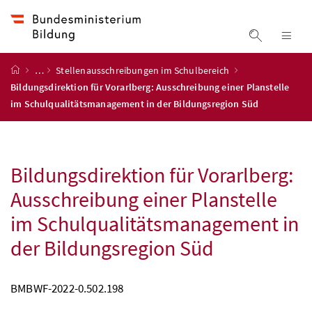
Accesskey
Accesskey
Accesskey
Accesskey
Zum Inhalt
Zum Hauptmenü
Zum Untermenü
Zur Suche
[4]
[1]
[3]
[2]
Suche ein
Nav
Startseite
…
Stellenausschreibungen im Schulbereich
Bildungsdirektion für Vorarlberg: Ausschreibung einer Planstelle
im Schulqualitätsmanagement in der Bildungsregion Süd
Bildungsdirektion für Vorarlberg:
Ausschreibung einer Planstelle
im Schulqualitätsmanagement in
der Bildungsregion Süd
BMBWF
-2022-0.502.198