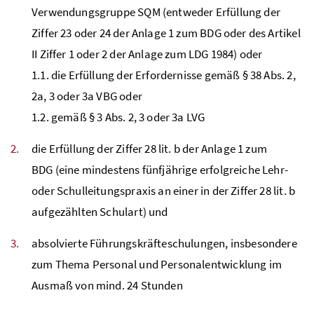
Verwendungsgruppe
SQM
(entweder Erfüllung der
Ziffer 23 oder 24 der Anlage 1 zum
BDG
oder des Artikel
II Ziffer 1 oder 2 der Anlage zum
LDG
1984) oder
1.1. die Erfüllung der Erfordernisse gemäß
§
38
Abs
. 2,
2a, 3 oder 3a
VBG
oder
1.2. gemäß
§
3
Abs
. 2, 3 oder 3a
LVG
die Erfüllung der Ziffer 28
lit
. b der Anlage 1 zum
BDG
(eine mindestens fünfjährige erfolgreiche Lehr-
oder Schulleitungspraxis an einer in der Ziffer 28
lit
. b
aufgezählten Schulart) und
absolvierte Führungskräfteschulungen, insbesondere
zum Thema Personal und Personalentwicklung im
Ausmaß von
mind
. 24 Stunden