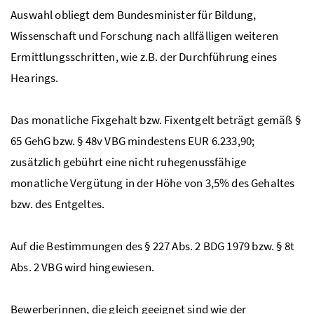
Auswahl obliegt dem Bundesminister für Bildung,
Wissenschaft und Forschung nach allfälligen weiteren
Ermittlungsschritten, wie
z.B.
der Durchführung eines
Hearings.
Das monatliche Fixgehalt
bzw
. Fixentgelt beträgt gemäß
§
65
GehG
bzw
.
§
48v
VBG
mindestens
EUR
6.233,90;
zusätzlich gebührt eine nicht ruhegenussfähige
monatliche Vergütung in der Höhe von 3,5
%
des Gehaltes
bzw
. des Entgeltes.
Auf die Bestimmungen des
§
227
Abs
. 2
BDG
1979
bzw
.
§
8t
Abs
. 2
VBG
wird hingewiesen.
Bewerberinnen, die gleich geeignet sind wie der