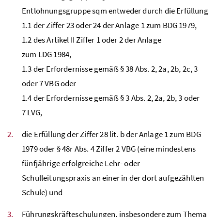
Entlohnungsgruppe sqm entweder durch die Erfüllung
1.1 der Ziffer 23 oder 24 der Anlage 1 zum
BDG
1979,
1.2 des Artikel II Ziffer 1 oder 2 der Anlage
zum
LDG
1984,
1.3 der Erfordernisse gemäß
§
38
Abs
. 2, 2a, 2b, 2c, 3
oder 7
VBG
oder
1.4 der Erfordernisse gemäß
§
3
Abs
. 2, 2a, 2b, 3 oder
7
LVG
,
die Erfüllung der Ziffer 28
lit
. b der Anlage 1 zum
BDG
1979 oder
§
48r
Abs
. 4 Ziffer 2
VBG
(eine mindestens
fünfjährige erfolgreiche Lehr- oder
Schulleitungspraxis an einer in der dort aufgezählten
Schule) und
Führungskräfteschulungen, insbesondere zum Thema