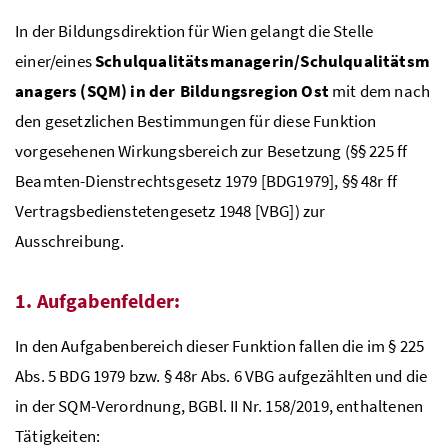
In der Bildungsdirektion für Wien gelangt die Stelle
einer/eines
Schulqualitätsmanagerin/Schulqualitätsm
anagers (SQM) in der Bildungsregion Ost
mit dem nach
den gesetzlichen Bestimmungen für diese Funktion
vorgesehenen Wirkungsbereich zur Besetzung (
§§
225
ff
Beamten-Dienstrechtsgesetz 1979 [BDG1979],
§§
48r
ff
Vertragsbedienstetengesetz 1948 [VBG]) zur
Ausschreibung.
1. Aufgabenfelder:
In den Aufgabenbereich dieser Funktion fallen die im
§
225
Abs. 5
BDG
1979
bzw
.
§
48r
Abs
. 6
VBG
aufgezählten und die
in der
SQM
-Verordnung,
BGBl
. II
Nr
. 158/2019, enthaltenen
Tätigkeiten: