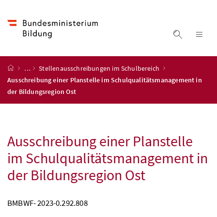
Accesskey
Accesskey
Accesskey
Accesskey
Zum Inhalt
Zum Hauptmenü
Zum Untermenü
Zur Suche
[4]
[1]
[3]
[2]
Suche ein
Nav
Startseite
…
Stellenausschreibungen im Schulbereich
Ausschreibung einer Planstelle im Schulqualitätsmanagement in
der Bildungsregion Ost
Ausschreibung einer Planstelle
im Schulqualitätsmanagement in
der Bildungsregion Ost
BMBWF
- 2023-0.292.808