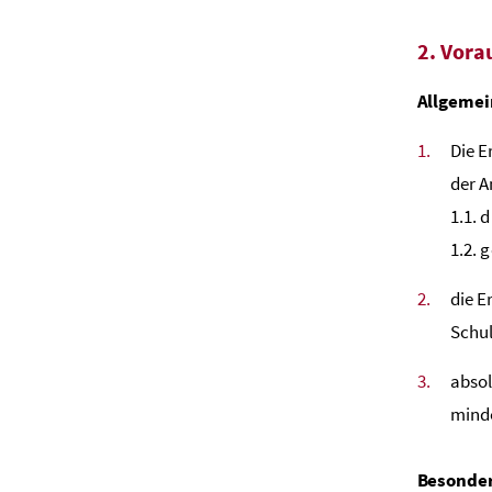
2. Vora
Allgemei
Die E
der 
1.1. 
1.2. 
die E
Schul
abso
mind
Besonder