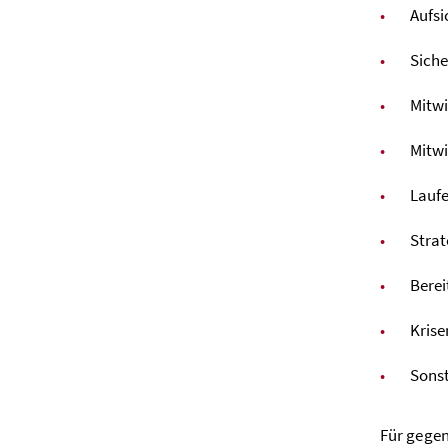
Aufsi
Siche
Mitw
Mitwi
Laufe
Strat
Berei
Kris
Sonst
Für gegen