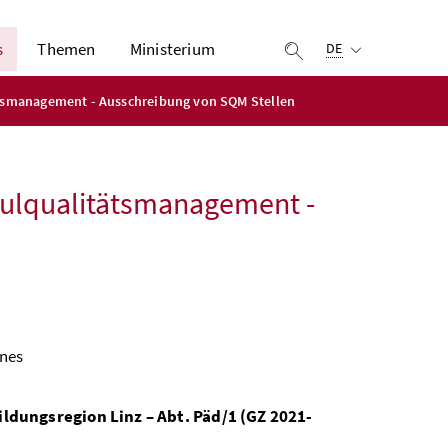
Ausgewählte Sprach
s
Themen
Ministerium
Suche einblenden
DE
tätsmanagement - Ausschreibung von SQM Stellen
chulqualitätsmanagement -
ines
dungsregion Linz – Abt. Päd/1 (GZ 2021-