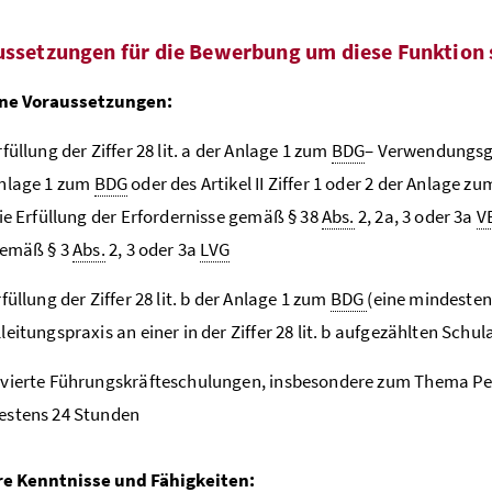
ussetzungen für die Bewerbung um diese Funktion 
ne Voraussetzungen:
rfüllung der Ziffer 28 lit. a der Anlage 1 zum
BDG
– Verwendungs
Anlage 1 zum
BDG
oder des Artikel II Ziffer 1 oder 2 der Anlage z
die Erfüllung der Erfordernisse gemäß § 38
Abs.
2, 2a, 3 oder 3a
V
gemäß § 3
Abs.
2, 3 oder 3a
LVG
rfüllung der Ziffer 28 lit. b der Anlage 1 zum
BDG
(eine mindestens
leitungspraxis an einer in der Ziffer 28 lit. b aufgezählten Schul
lvierte Führungskräfteschulungen, insbesondere zum Thema P
estens 24 Stunden
e Kenntnisse und Fähigkeiten: