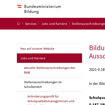
Accesskey
Accesskey
Accesskey
Accesskey
Zum Inhalt
Zum Hauptmenü
Zum Untermenü
Zur Suche
[4]
[1]
[3]
[2]
Startseite
Services
Jobs und Karriere
Stellenausschreibunge
Bildu
Neu auf unserer Website
Aussc
Jobs und Karriere
aktuelle Stellenausschreibungen des
2021-0.18
BMB
Stellenausschreibungen im
In der Bi
Schulbereich
Anforderungsprofil für
Schulqua
Schulqualitätsmanagerinnen und
0.187.19