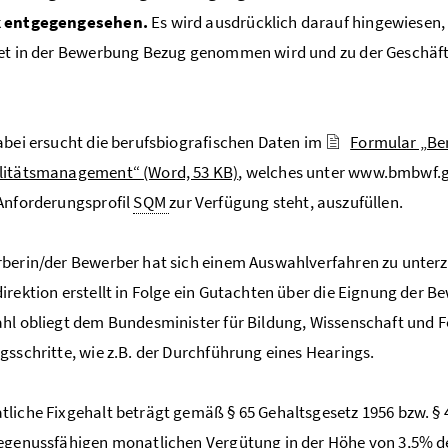
k entgegengesehen.
Es wird ausdrücklich darauf hingewiesen, d
et in der Bewerbung Bezug genommen wird und zu der Geschäfts
abei ersucht die berufsbiografischen Daten im
Formular „Ber
litätsmanagement“
(Word, 53 KB)
, welches unter www.bmbwf.g
Anforderungsprofil
SQM
zur Verfügung steht, auszufüllen.
berin/der Bewerber hat sich einem Auswahlverfahren zu unter
irektion erstellt in Folge ein Gutachten über die Eignung der 
hl obliegt dem Bundesminister für Bildung, Wissenschaft und F
gsschritte, wie z.B. der Durchführung eines Hearings.
liche Fixgehalt beträgt gemäß § 65 Gehaltsgesetz 1956 bzw. § 
egenussfähigen monatlichen Vergütung in der Höhe von 3,5% d