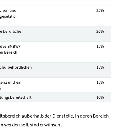
schen und
25%
gesetzlich
e berufliche
20%
 des
BMBWF
15%
en Bereich
schulbehördlichen
15%
tenz und ein
15%
h
stungsbereitschaft
10%
itsbereich außerhalb der Dienstelle, in deren Bereich
m werden soll, sind erwünscht.