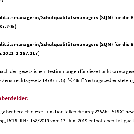
litätsmanagerin/Schulqualitätsmanagers (SQM) für die Bil
87.205)
litätsmanagerin/Schulqualitätsmanagers (SQM) für die 
Z 2021-0.187.217)
ach den gesetzlichen Bestimmungen für diese Funktion vorgese
ienstrechtsgesetz 1979 (BDG), §§ 48r ff Vertragsbediensteteng
abenfelder:
fgabenbereich dieser Funktion fallen die im § 225
Abs.
5
BDG
bzw
ng,
BGBl.
II
Nr.
158/2019 vom 13. Juni 2019 enthaltenen Tätigkei