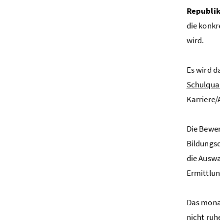
Republi
die konkr
wird.
Es wird d
Schulqua
Karriere/
Die Bewer
Bildungsd
die Auswa
Ermittlun
Das monat
nicht ruh