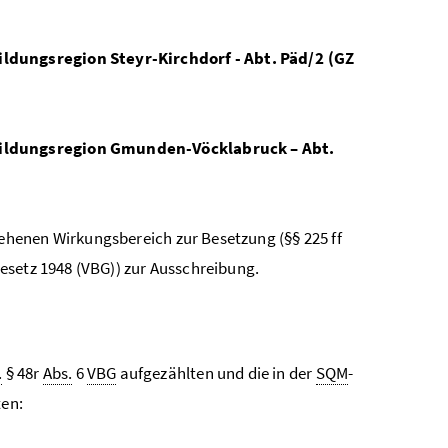
dungsregion Steyr-Kirchdorf - Abt. Päd/2 (GZ
Bildungsregion Gmunden-Vöcklabruck – Abt.
henen Wirkungsbereich zur Besetzung (§§ 225 ff
esetz 1948 (VBG)) zur Ausschreibung.
.
§ 48r
Abs.
6
VBG
aufgezählten und die in der
SQM
-
ten: