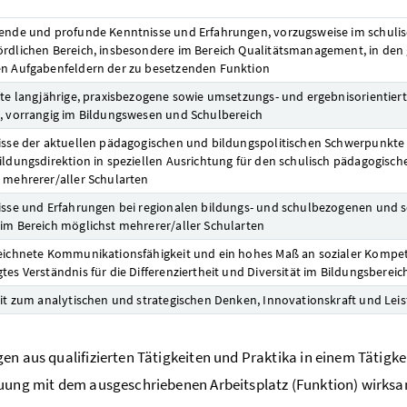
ende und profunde Kenntnisse und Erfahrungen, vorzugsweise im schuli
rdlichen Bereich, insbesondere im Bereich Qualitätsmanagement, in den 
n Aufgabenfeldern der zu besetzenden Funktion
rte langjährige, praxisbezogene sowie umsetzungs- und ergebnisorientiert
, vorrangig im Bildungswesen und Schulbereich
isse der aktuellen pädagogischen und bildungspolitischen Schwerpunkte
ildungsdirektion in speziellen Ausrichtung für den schulisch pädagogisch
 mehrerer/aller Schularten
isse und Erfahrungen bei regionalen bildungs- und schulbezogenen und 
im Bereich möglichst mehrerer/aller Schularten
eichnete Kommunikationsfähigkeit und ein hohes Maß an sozialer Kompe
tes Verständnis für die Differenziertheit und Diversität im Bildungsbereic
eit zum analytischen und strategischen Denken, Innovationskraft und Lei
en aus qualifizierten Tätigkeiten und Praktika in einem Tätigke
uung mit dem ausgeschriebenen Arbeitsplatz (Funktion) wirksa