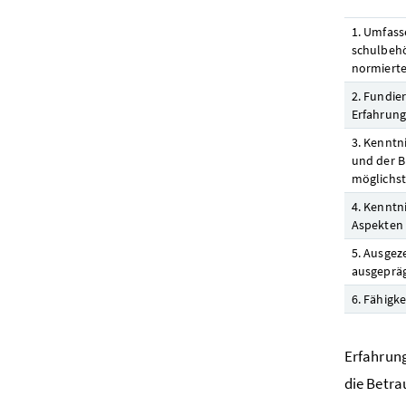
1. Umfass
schulbehö
normierte
2. Fundie
Erfahrung
3. Kenntn
und der B
möglichst
4. Kenntn
Aspekten 
5. Ausgez
ausgepräg
6. Fähigk
Erfahrung
die Betra