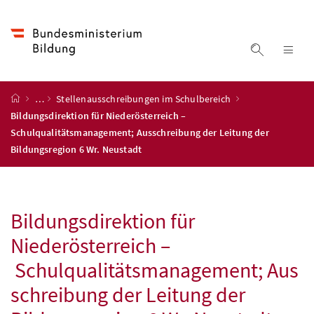
Accesskey
Accesskey
Accesskey
Accesskey
Zum Inhalt
Zum Hauptmenü
Zum Untermenü
Zur Suche
[4]
[1]
[3]
[2]
Suche ein
Nav
Startseite
…
Stellenausschreibungen im Schulbereich
Bildungsdirektion für Niederösterreich –
Schulqualitätsmanagement; Ausschreibung der Leitung der
Bildungsregion 6 Wr. Neustadt
Bildungsdirektion für
Niederösterreich –
Schulqualitätsmanagement; Aus
schreibung der Leitung der