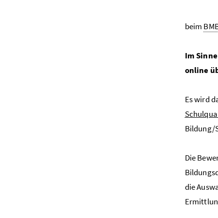
beim
BM
Im Sinne
online ü
Es wird d
Schulqua
Bildung/S
Die Bewer
Bildungsd
die Auswa
Ermittlun