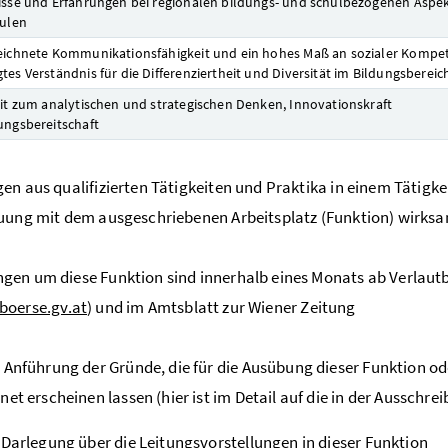
isse und Erfahrungen bei regionalen bildungs- und schulbezogenen Aspe
hulen
eichnete Kommunikationsfähigkeit und ein hohes Maß an sozialer Kompe
tes Verständnis für die Differenziertheit und Diversität im Bildungsbereic
eit zum analytischen und strategischen Denken, Innovationskraft
ungsbereitschaft
en aus qualifizierten Tätigkeiten und Praktika in einem Tätigke
uung mit dem ausgeschriebenen Arbeitsplatz (Funktion) wirksa
en um diese Funktion sind innerhalb eines Monats ab Verlautb
oerse.gv.at
) und im Amtsblatt zur Wiener Zeitung
 Anführung der Gründe, die für die Ausübung dieser Funktion ode
net erscheinen lassen (hier ist im Detail auf die in der Aussch
 Darlegung über die Leitungsvorstellungen in dieser Funktion