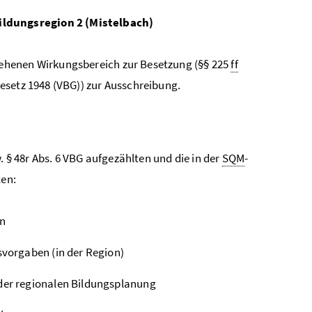
ldungsregion 2 (Mistelbach)
ehenen Wirkungsbereich zur Besetzung (§§ 225
ff
setz 1948 (VBG)) zur Ausschreibung.
. § 48r Abs. 6 VBG aufgezählten und die in der
SQM
-
ten:
en
vorgaben (in der Region)
er regionalen Bildungsplanung