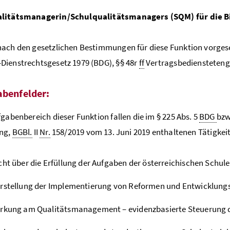
litätsmanagerin/Schulqualitätsmanagers (SQM) für die Bi
ach den gesetzlichen Bestimmungen für diese Funktion vorges
ienstrechtsgesetz 1979 (BDG), §§ 48r
ff
Vertragsbedienstetenge
abenfelder:
fgabenbereich dieser Funktion fallen die im § 225 Abs. 5
BDG
bzw
ng,
BGBl.
II
Nr.
158/2019 vom 13. Juni 2019 enthaltenen Tätigkei
cht über die Erfüllung der Aufgaben der österreichischen Schul
rstellung der Implementierung von Reformen und Entwicklungs
irkung am Qualitätsmanagement – evidenzbasierte Steuerung d