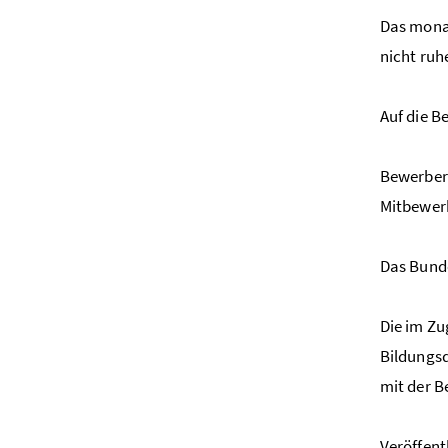
Das monat
nicht ruh
Auf die B
Bewerberi
Mitbewer
Das Bunde
Die im Z
Bildungs
mit der B
Veröffent