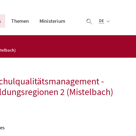
Ausgewählte Sprach
s
Themen
Ministerium
Suche einblenden
DE
stelbach)
 Schulqualitätsmanagement -
Bildungsregionen 2 (Mistelbach)
nes