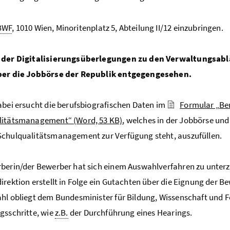
BWF
, 1010 Wien, Minoritenplatz 5, Abteilung II/12 einzubringen.
 der Digitalisierungsüberlegungen zu den Verwaltungsab
ber die Jobbörse der Republik entgegengesehen.
abei ersucht die berufsbiografischen Daten im
Formular „Ber
litätsmanagement“
(Word, 53 KB)
, welches in der Jobbörse un
chulqualitätsmanagement zur Verfügung steht, auszufüllen.
berin/der Bewerber hat sich einem Auswahlverfahren zu unter
irektion erstellt in Folge ein Gutachten über die Eignung der 
hl obliegt dem Bundesminister für Bildung, Wissenschaft und F
gsschritte, wie
z.B.
der Durchführung eines Hearings.