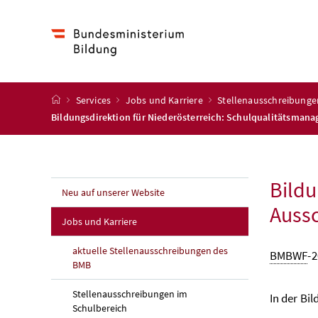
Accesskey
Accesskey
Accesskey
Accesskey
Zum Inhalt
Zum Hauptmenü
Zum Untermenü
Zur Suche
[4]
[1]
[3]
[2]
Startseite
Services
Jobs und Karriere
Stellenausschreibunge
Bildungsdirektion für Niederösterreich: Schulqualitätsmana
Bildu
Neu auf unserer Website
Aussc
Jobs und Karriere
aktuelle Stellenausschreibungen des
BMBWF
-2
BMB
Stellenausschreibungen im
In der Bil
Schulbereich