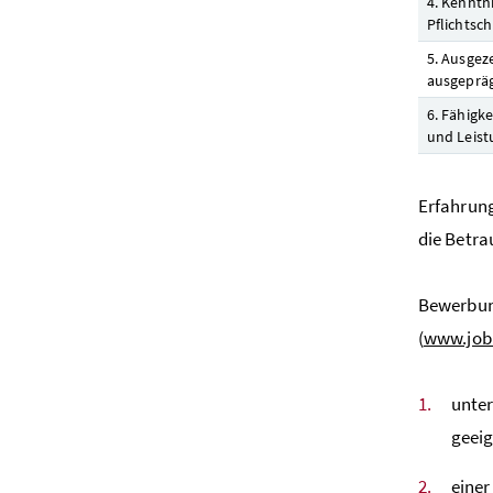
4. Kenntn
Pflichtsc
5. Ausgez
ausgepräg
6. Fähigk
und Leist
Erfahrung
die Betra
Bewerbung
(
www.jobb
unter
geeig
einer