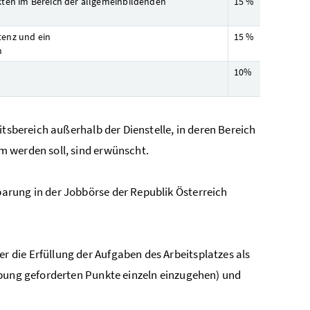
kten im Bereich der allgemeinbildenden
15 %
tenz und ein
15 %
h
10%
itsbereich außerhalb der Dienstelle, in deren Bereich
m werden soll, sind erwünscht.
arung in der Jobbörse der Republik Österreich
r die Erfüllung der Aufgaben des Arbeitsplatzes als
reibung geforderten Punkte einzeln einzugehen) und