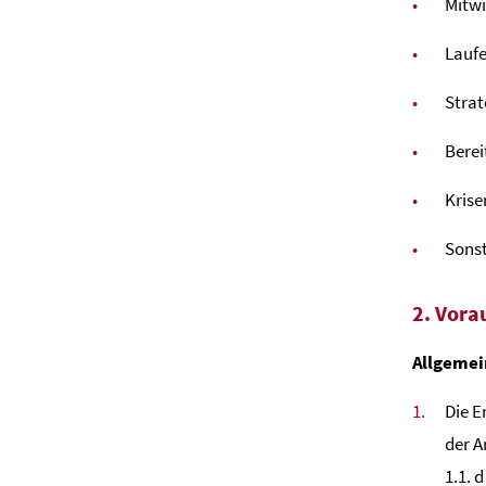
Mitwi
Laufe
Strat
Berei
Kris
Sonst
2. Vora
Allgemei
Die E
der 
1.1. 