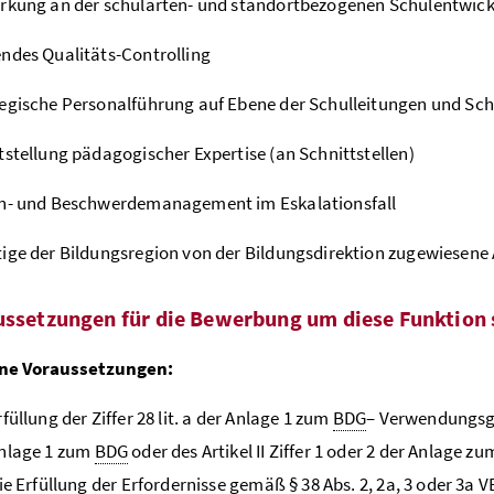
rkung an der schularten- und standortbezogenen Schulentwic
ndes Qualitäts-Controlling
egische Personalführung auf Ebene der Schulleitungen und Sch
tstellung pädagogischer Expertise (an Schnittstellen)
en- und Beschwerdemanagement im Eskalationsfall
ige der Bildungsregion von der Bildungsdirektion zugewiesene
ussetzungen für die Bewerbung um diese Funktion 
ne Voraussetzungen:
rfüllung der Ziffer 28 lit. a der Anlage 1 zum
BDG
– Verwendungs
Anlage 1 zum
BDG
oder des Artikel II Ziffer 1 oder 2 der Anlage z
die Erfüllung der Erfordernisse gemäß § 38
Abs.
2, 2a, 3 oder 3a
V