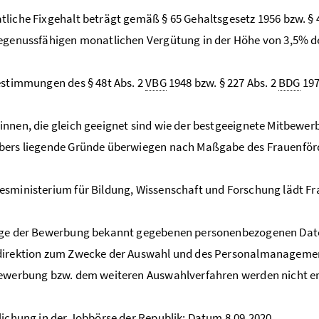
liche Fixgehalt beträgt gemäß § 65 Gehaltsgesetz 1956 bzw. §
egenussfähigen monatlichen Vergütung in der Höhe von 3,5% d
estimmungen des § 48t Abs. 2
VBG
1948 bzw. § 227 Abs. 2
BDG
197
nnen, die gleich geeignet sind wie der bestgeeignete Mitbewerbe
bers liegende Gründe überwiegen nach Maßgabe des Frauenförd
sministerium für Bildung, Wissenschaft und Forschung lädt Fr
uge der Bewerbung bekannt gegebenen personenbezogenen Dat
direktion zum Zwecke der Auswahl und des Personalmanagem
ewerbung bzw. dem weiteren Auswahlverfahren werden nicht er
lichung in der Jobbörse der Republik: Datum 8.09.2020