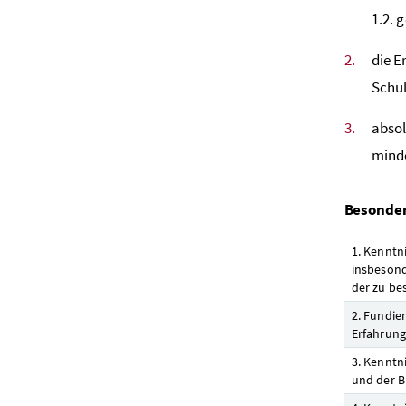
1.2. 
die E
Schul
abso
mind
Besonder
1. Kenntn
insbesond
der zu be
2. Fundie
Erfahrung
3. Kenntn
und der B