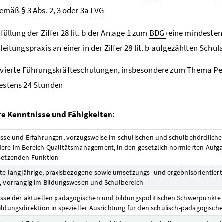
gemäß § 3
Abs.
2, 3 oder 3a
LVG
rfüllung der Ziffer 28 lit. b der Anlage 1 zum
BDG
(eine mindestens
leitungspraxis an einer in der Ziffer 28 lit. b aufgezählten Schul
lvierte Führungskräfteschulungen, insbesondere zum Thema P
estens 24 Stunden
e Kenntnisse und Fähigkeiten:
isse und Erfahrungen, vorzugsweise im schulischen und schulbehördliche
ere im Bereich Qualitätsmanagement, in den gesetzlich normierten Aufg
setzenden Funktion
rte langjährige, praxisbezogene sowie umsetzungs- und ergebnisorientiert
, vorrangig im Bildungswesen und Schulbereich
isse der aktuellen pädagogischen und bildungspolitischen Schwerpunkte
ildungsdirektion in spezieller Ausrichtung für den schulisch-pädagogisch