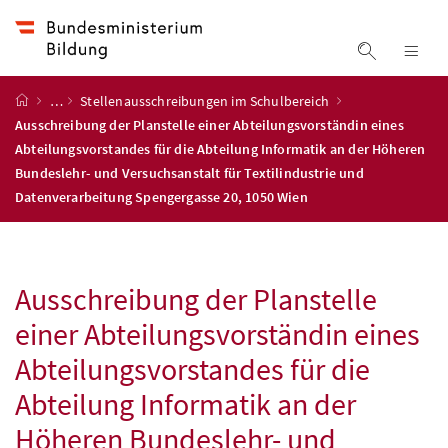
Accesskey
Accesskey
Accesskey
Zum Inhalt
Zum Hauptmenü
Zur Suche
[4]
[1]
[2]
Suche ein
Nav
Startseite
…
Stellenausschreibungen im Schulbereich
Ausschreibung der Planstelle einer Abteilungsvorständin eines
Abteilungsvorstandes für die Abteilung Informatik an der Höheren
Bundeslehr- und Versuchsanstalt für Textilindustrie und
Datenverarbeitung Spengergasse 20, 1050 Wien
Ausschreibung der Planstelle
einer Abteilungsvorständin eines
Abteilungsvorstandes für die
Abteilung Informatik an der
Höheren Bundeslehr- und