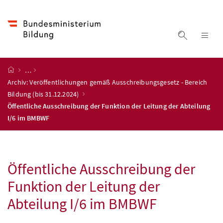
Accesskey
Accesskey
Accesskey
Accesskey
Zum Inhalt
Zum Hauptmenü
Zum Untermenü
Zur Suche
[4]
[1]
[3]
[2]
Suche ein
Nav
Startseite
…
Archiv: Veröffentlichungen gemäß Ausschreibungsgesetz - Bereich
Bildung (bis 31.12.2024)
Öffentliche Ausschreibung der Funktion der Leitung der Abteilung
I/6 im BMBWF
Öffentliche Ausschreibung der
Funktion der Leitung der
Abteilung I/6 im
BMBWF