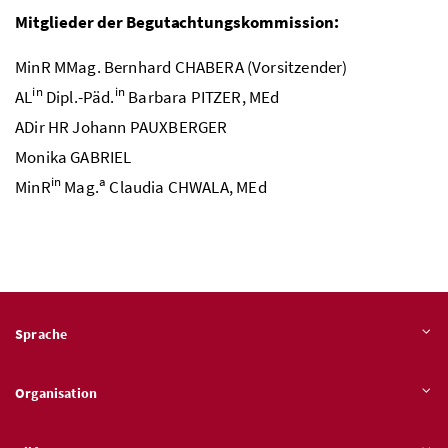
Mitglieder der Begutachtungskommission:
MinR MMag.
Bernhard CHABERA (Vorsitzender)
in
in
AL
Dipl.-Päd.
Barbara PITZER,
MEd
ADir HR
Johann PAUXBERGER
Monika GABRIEL
in
a
MinR
Mag.
Claudia CHWALA,
MEd
Sprache
Organisation