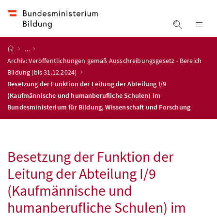
Accesskey
Accesskey
Accesskey
Accesskey
Zum Inhalt
Zum Hauptmenü
Zum Untermenü
Zur Suche
[4]
[1]
[3]
[2]
Suche ein
Nav
Startseite
…
Archiv: Veröffentlichungen gemäß Ausschreibungsgesetz - Bereich
Bildung (bis 31.12.2024)
Besetzung der Funktion der Leitung der Abteilung I/9
(Kaufmännische und humanberufliche Schulen) im
Bundesministerium für Bildung, Wissenschaft und Forschung
Besetzung der Funktion der
Leitung der Abteilung I/9
(Kaufmännische und
humanberufliche Schulen) im