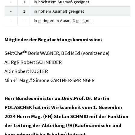
-
1
in höchstem Ausmaß geeignet
-
1
in hohem Ausmaß geeignet
-
-
in geringerem Ausmaß geeignet
Mitglieder der Begutachtungskommission:
in
SektChef
Doris WAGNER,
BEd MEd
(Vorsitzende)
AL RgR
Robert SCHNEIDER
ADir
Robert KUGLER
in
a
MinR
Mag.
Simone GARTNER-SPRINGER
Herr Bundesminister
ao.Univ.Prof. Dr.
Martin
POLASCHEK hat mit Wirksamkeit vom 1. November
2024 Herrn
Mag.
(
FH
) Stefan SCHMID mit der Funktion
der Leitung der Abteilung I/9 (Kaufmännische und
humanberufliche Schulen) betraut.