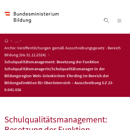
Accesskey
Accesskey
Accesskey
Accesskey
Zum Inhalt
Zum Hauptmenü
Zum Untermenü
Zur Suche
[4]
[1]
[3]
[2]
Suche ein
Nav
Startseite
…
Archiv: Veröffentlichungen gemäß Ausschreibungsgesetz - Bereich
Bildung (bis 31.12.2024)
Schulqualitätsmanagement: Besetzung der Funktion
Schulqualitätsmanagerin/Schulqualitätsmanager in der
Bildungsregion Wels-Grieskirchen-Eferding im Bereich der
Bildungsdirektion für Oberösterreich – Ausschreibung GZ 23-
0.041.036
Schulqualitätsmanagement:
Besetzung der Funktion