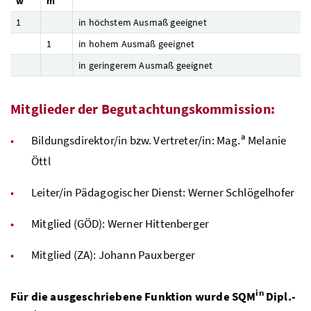
w
m
1
in höchstem Ausmaß geeignet
1
in hohem Ausmaß geeignet
in geringerem Ausmaß geeignet
Mitglieder der Begutachtungskommission:
a
Bildungsdirektor/in
bzw.
Vertreter/in:
Mag.
Melanie
Öttl
Leiter/in Pädagogischer Dienst: Werner Schlögelhofer
Mitglied (
GÖD
): Werner Hittenberger
Mitglied (
ZA
): Johann Pauxberger
in
Für die ausgeschriebene Funktion wurde
SQM
Dipl.-