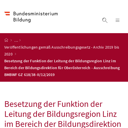
Accesskey
Accesskey
Accesskey
Accesskey
Zum Inhalt
Zum Hauptmenü
Zum Untermenü
Zur Suche
[4]
[1]
[3]
[2]
Suche ein
Nav
Startseite
…
Veröffentlichungen gemäß Ausschreibungsgesetz - Archiv 2019 bis
2020
Besetzung der Funktion der Leitung der Bildungsregion Linz im
Bereich der Bildungsdirektion für Oberösterreich - Ausschreibung
BMBWF GZ 618/38-II/12/2019
Besetzung der Funktion der
Leitung der Bildungsregion Linz
im Bereich der Bildungsdirektion