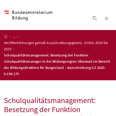
Accesskey
Accesskey
Accesskey
Accesskey
Zum Inhalt
Zum Hauptmenü
Zum Untermenü
Zur Suche
[4]
[1]
[3]
[2]
Suche ein
Nav
Startseite
…
Veröffentlichungen gemäß Ausschreibungsgesetz - Archiv 2019 bis
2020
Schulqualitätsmanagement: Besetzung der Funktion
Schulqualitätsmanager in der Bildungsregion Oberwart im Bereich
der Bildungsdirektion für Burgenland – Ausschreibung GZ 2020-
0.190.175
Schulqualitätsmanagement:
Besetzung der Funktion