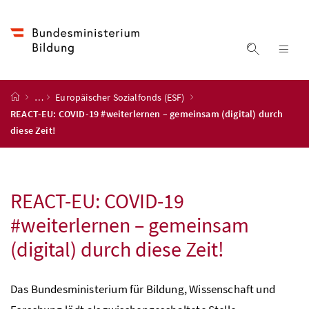
Accesskey
Accesskey
Accesskey
Accesskey
Zum Inhalt
Zum Hauptmenü
Zum Untermenü
Zur Suche
[4]
[1]
[3]
[2]
Suche ein
Nav
Startseite
…
Europäischer Sozialfonds (ESF)
REACT-EU: COVID-19 #weiterlernen – gemeinsam (digital) durch
diese Zeit!
REACT-EU:
COVID-19
#weiterlernen – gemeinsam
(digital) durch diese Zeit!
Das Bundesministerium für Bildung, Wissenschaft und