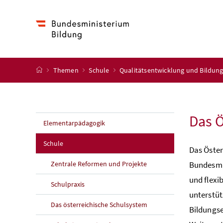
Accesskey
Accesskey
Accesskey
Accesskey
Zum Inhalt
Zum Hauptmenü
Zum Untermenü
Zur Suche
[4]
[1]
[3]
[2]
Startseite
Themen
Schule
Qualitätsentwicklung und Bildun
Das 
Elementarpädagogik
Schule
Das Öste
Zentrale Reformen und Projekte
Bundesmin
und flexi
Schulpraxis
unterstü
Das österreichische Schulsystem
Bildungse