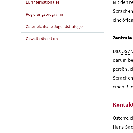
Mit den r
EU/Internationales
Sprachen
Regierungsprogramm
eine öffe
Österreichische Jugendstrategie
Zentrale
Gewaltprävention
Das
ÖSZ
v
darum be
persönlic
Sprachenl
einen Bli
Kontak
Österrei
Hans-Sach