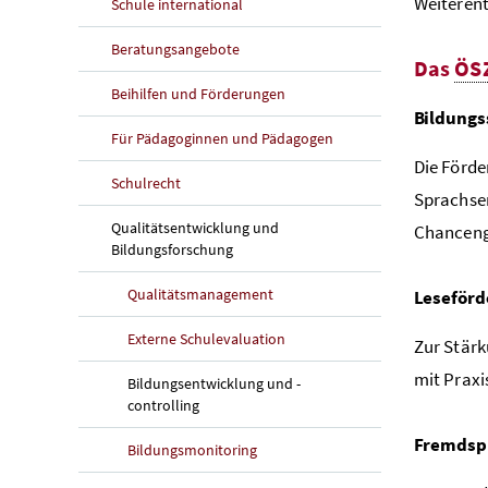
Weiteren
Schule international
Beratungsangebote
Das
ÖS
Beihilfen und Förderungen
Bildungs
Für Pädagoginnen und Pädagogen
Die Förde
Schulrecht
Sprachsen
Qualitätsentwicklung und
Chancenge
Bildungsforschung
Qualitätsmanagement
Leseför
Externe Schulevaluation
Zur Stärk
mit Praxi
Bildungsentwicklung und -
controlling
Fremdsp
Bildungsmonitoring