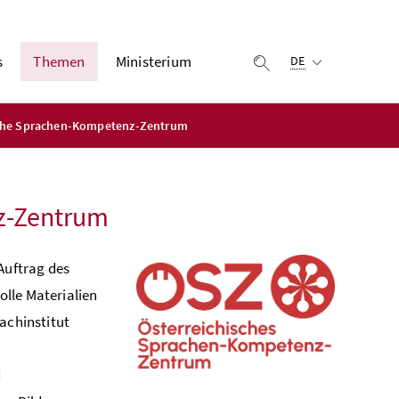
Ausgewählte Sprach
s
Themen
Ministerium
Suche einblenden
DE
sche Sprachen-Kompetenz-Zentrum
z-Zentrum
Auftrag des
lle Materialien
achinstitut
d