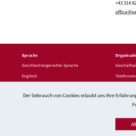
+43 316 8
office@oe
Sprache
Organisati
Geschlechtergerechte Sprache
Geschäftse
Englisch
Telefonver
Dienststel
Der Gebrauch von Cookies erlaubt uns Ihre Erfahrun
F
Al
Kon