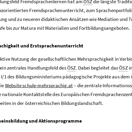
lungsfeld Fremdsprachenlernen hat am
ÖSZ
die längste Tradit
orientierten Fremdsprachenunterricht, zum Sprachenportfolio
ung und zu neueren didaktischen Ansätzen wie Mediation und 
fe bis zur Matura mit Materialien und Fortbildungsangeboten.
chigkeit und Erstsprachenunterricht
ktive Nutzung der gesellschaftlichen Mehrsprachigkeit in Verbi
 ein zentrales Handlungsfeld des
ÖSZ
. Dabei begleitet das
ÖSZ
i
 I/1 des Bildungsministeriums pädagogische Projekte aus dem
die
Website schule-mehrsprachig.at
– die zentrale Informations
 nationale Kontaktstelle des Europäischen Fremdsprachenzent
beiten in der österreichischen Bildungslandschaft.
seinsbildung und Aktionsprogramme