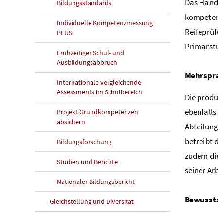
Das Hand
Bildungsstandards
kompetenz
Individuelle Kompetenzmessung
Reifeprüf
PLUS
Primarstu
Frühzeitiger Schul- und
Ausbildungsabbruch
Mehrspra
Internationale vergleichende
Assessments im Schulbereich
Die produ
ebenfalls
Projekt Grundkompetenzen
absichern
Abteilung
betreibt 
Bildungsforschung
zudem die
Studien und Berichte
seiner Ar
Nationaler Bildungsbericht
Bewusst
Gleichstellung und Diversität