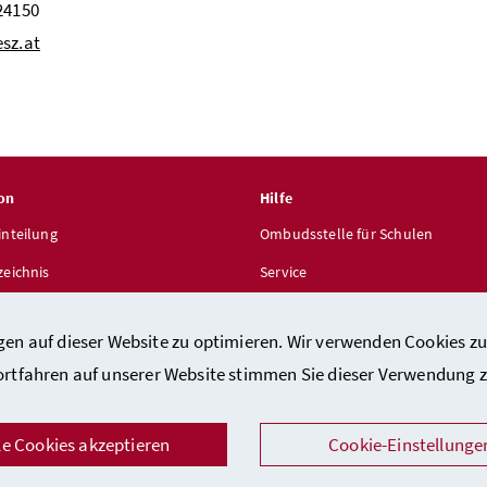
24150
sz.at
on
Hilfe
inteilung
Ombudsstelle für Schulen
zeichnis
Service
len
gen auf dieser Website zu optimieren. Wir verwenden Cookies zu
ortfahren auf unserer Website stimmen Sie dieser Verwendung z
le Cookies akzeptieren
Cookie-Einstellunge
takt
/
Impressum
/
Barrierefreiheitserklärung
/
Datenschutz
/
Sicher