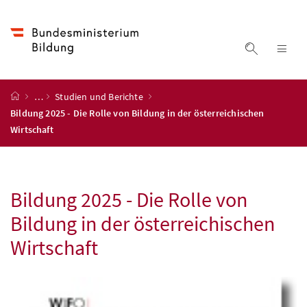
Accesskey
Accesskey
Accesskey
Accesskey
Zum Inhalt
Zum Hauptmenü
Zum Untermenü
Zur Suche
[4]
[1]
[3]
[2]
Suche ein
Nav
Startseite
…
Studien und Berichte
Bildung 2025 - Die Rolle von Bildung in der österreichischen
Wirtschaft
Bildung 2025 - Die Rolle von
Bildung in der österreichischen
Wirtschaft