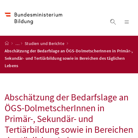
Accesskey
Accesskey
Accesskey
Accesskey
Zum Inhalt
Zum Hauptmenü
Zum Untermenü
Zur Suche
[4]
[1]
[3]
[2]
Suche ein
Nav
Startseite
…
Studien und Berichte
Abschätzung der Bedarfslage an ÖGS-DolmetscherInnen in Primär-,
Sekundär- und Tertiärbildung sowie in Bereichen des täglichen
Lebens
Abschätzung der Bedarfslage an
ÖGS-DolmetscherInnen in
Primär-, Sekundär- und
Tertiärbildung sowie in Bereichen