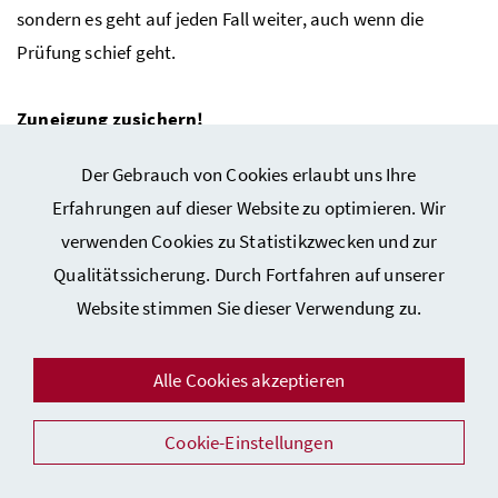
sondern es geht auf jeden Fall weiter, auch wenn die
Prüfung schief geht.
Zuneigung zusichern!
Jedes Kind sollte wissen, dass es unabhängig von Noten
Der Gebrauch von Cookies erlaubt uns Ihre
und Leistungen von den Eltern geliebt wird. Es ist gerade
Erfahrungen auf dieser Website zu optimieren. Wir
an diesem Tag wichtig, sich nicht nur zu denken: "Das
verwenden Cookies zu Statistikzwecken und zur
versteht sich ja ohnedies!" – sondern es auch
Qualitätssicherung. Durch Fortfahren auf unserer
auszusprechen.
Website stimmen Sie dieser Verwendung zu.
Anstrengungen belohnen, nicht Erfolg!
Alle Cookies akzeptieren
Der Erfolg bei der Prüfung darf nicht alleiniger Maßstab
sein. Auch beim Olympischen Denken zählen nicht nur der
Cookie-Einstellungen
Erfolg, sondern auch die Anstrengung und der Einsatz.