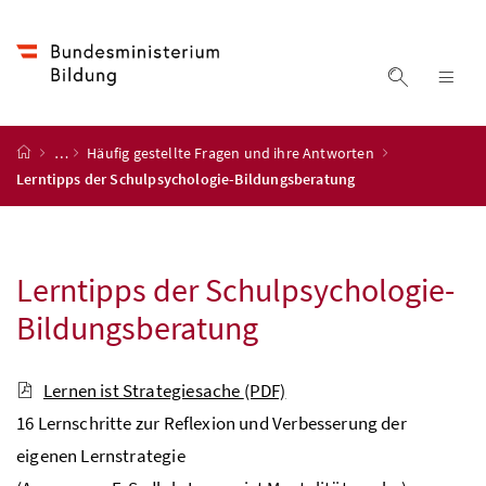
Accesskey
Accesskey
Accesskey
Accesskey
Zum Inhalt
Zum Hauptmenü
Zum Untermenü
Zur Suche
[4]
[1]
[3]
[2]
Suche ein
Nav
Startseite
…
Häufig gestellte Fragen und ihre Antworten
Lerntipps der Schulpsychologie-Bildungsberatung
Lerntipps der Schulpsychologie-
Bildungsberatung
Lernen ist Strategiesache
(PDF)
16 Lernschritte zur Reflexion und Verbesserung der
eigenen Lernstrategie