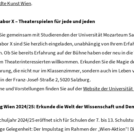
te Kunst Wien
.
abor X – Theaterspielen für jede und jeden
ie gemeinsam mit Studierenden der Universität Mozarteum Salz
bor X sind Sie herzlich eingeladen, unabhängig von Ihrem Erfah
. Ob Sie bereits Erfahrung auf der Bühne haben oder neu in die
en Theaterinteressierten willkommen. Erkunden Sie die Magie d
hrung, die nicht nur im Klassenzimmer, sondern auch im Leben 
 in der Franz-Josef-Straße 2, 5020 Salzburg.
ne und Vorstellungen finden Sie auf der
Website der Universitä
g Wien 2024/25: Erkunde die Welt der Wissenschaft und De
huljahr 2024/25 eröffnet sich für Schulen der 7. bis 13. Schul
ige Gelegenheit: Der Impulstag im Rahmen der „Wien-Aktion“! Di