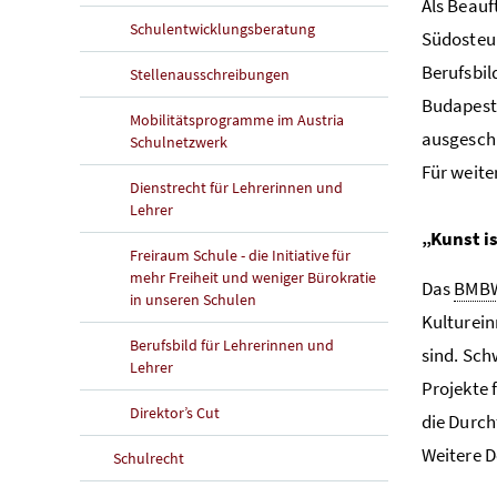
Als Beauf
Schulentwicklungsberatung
Südosteur
Berufsbil
Stellenausschreibungen
Budapest 
Mobilitätsprogramme im Austria
ausgesch
Schulnetzwerk
Für weite
Dienstrecht für Lehrerinnen und
Lehrer
„Kunst i
Freiraum Schule - die Initiative für
mehr Freiheit und weniger Bürokratie
Das
BMB
in unseren Schulen
Kulturein
Berufsbild für Lehrerinnen und
sind. Sch
Lehrer
Projekte 
Direktor’s Cut
die Durch
Weitere D
Schulrecht