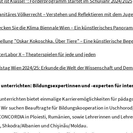
t ist Klasse!“: Förderprogramm startet im Schuljahr 2024/2025
itäres Völkerrecht – Verstehen und Reflektieren mit dem Jug
cken Sie die Klima Biennale Wien – Ein künstlerisches Panoram
ellung "Oskar Kokoschka. Über Tiere" – Eine künstlerische 
erLabor X – Theaterspielen für jede und jeden
stag Wien 2024/25: Erkunde die Welt der Wissenschaft und Dem
 unterrichten: Bildungsexpertinnen und -experten für inte
unterrichten bietet einmalige Karrieremöglichkeiten für pädagog
Wir suchen Beauftragte für Bildungskooperation in Uschhorod, 
NCORDIA in Ploiesti, Rumänien, sowie Lehrerinnen und Lehrer 
, Shkodra/Albanien und Chişinău/Moldau.