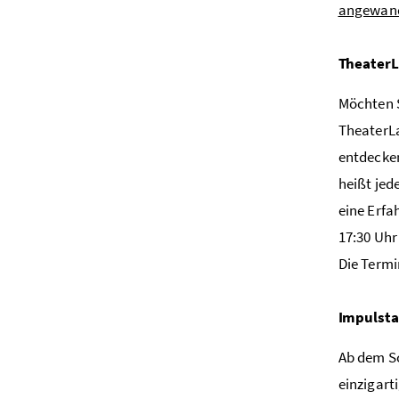
angewand
TheaterL
Möchten S
TheaterLa
entdecken
heißt jed
eine Erfa
17:30 Uhr
Die Termi
Impulsta
Ab dem Sc
einzigart