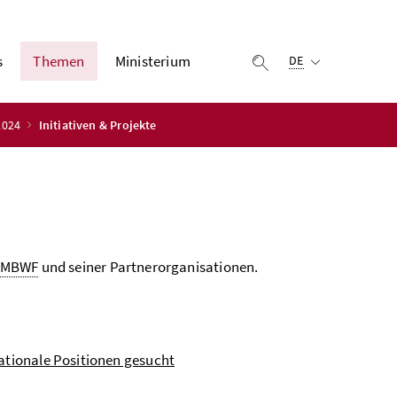
Ausgewählte Sprach
s
Themen
Ministerium
Suche einblenden
DE
 2024
Initiativen & Projekte
BMBWF
und seiner Partnerorganisationen.
nationale Positionen gesucht