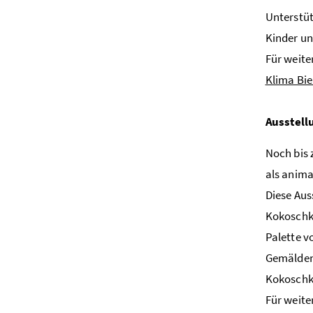
Unterstüt
Kinder un
Für weite
Klima Bi
Ausstell
Noch bis 
als anima
Diese Aus
Kokoschka
Palette v
Gemälden,
Kokoschka
Für weite