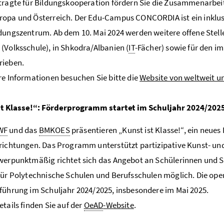
tragte für Bildungskooperation fördern Sie die Zusammenarbeit
opa und Österreich. Der Edu-Campus CONCORDIA ist ein inklus
dungszentrum. Ab dem 10. Mai 2024 werden weitere offene Stell
(Volksschule), in Shkodra/Albanien (
IT
-Fächer) sowie für den i
rieben.
re Informationen besuchen Sie bitte die
Website von weltweit u
st Klasse!“: Förderprogramm startet im Schuljahr 2024/202
WF
und das
BMKOES
präsentieren „Kunst ist Klasse!“, ein neue
richtungen. Das Programm unterstützt partizipative Kunst- und K
werpunktmäßig richtet sich das Angebot an Schülerinnen und Sc
für Polytechnische Schulen und Berufsschulen möglich. Die o
führung im Schuljahr 2024/2025, insbesondere im Mai 2025.
etails finden Sie auf der
OeAD
-Website
.