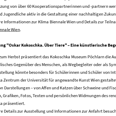
zung von über 60 Kooperationspartnerinnen und -partnern werde
d Jugendliche aktiv in die Gestaltung einer nachhaltigen Zukun
re Informationen zur Klima Biennale Wien und Details zur Teilna
ennale Wien
.
ung "Oskar Kokoschka. Über Tiere" – Eine künstlerische B
zum Herbst präsentiert das Kokoschka Museum Pöchlarn die Auss
lisches Gegenüber des Menschen, als Wegbegleiter oder als Sym
stellung könnte besonders für Schülerinnen und Schüler von Int
 Zentrum der Universität für angewandte Kunst Wien gestaltet
on Darstellungen – von Affen und Katzen über Schweine und Fisc
 Grafiken, Fotos, Texten und persönlichen Widmungen des re
 präsentiert.
re Details zur Ausstellung und Informationen zur Anfahrt besuch