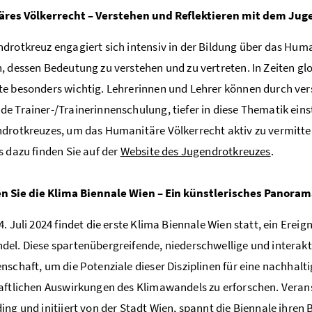
res Völkerrecht – Verstehen und Reflektieren mit dem Jug
drotkreuz engagiert sich intensiv in der Bildung über das Hum
, dessen Bedeutung zu verstehen und zu vertreten. In Zeiten g
e besonders wichtig. Lehrerinnen und Lehrer können durch ver
e Trainer-/Trainerinnenschulung, tiefer in diese Thematik eins
drotkreuzes, um das Humanitäre Völkerrecht aktiv zu vermitte
s dazu finden Sie auf der
Website des Jugendrotkreuzes
.
n Sie die Klima Biennale Wien – Ein künstlerisches Panoram
4. Juli 2024 findet die erste Klima Biennale Wien statt, ein Ere
el. Diese spartenübergreifende, niederschwellige und interakti
nschaft, um die Potenziale dieser Disziplinen für eine nachhalt
aftlichen Auswirkungen des Klimawandels zu erforschen. Vera
ing und initiiert von der Stadt Wien, spannt die Biennale ihr