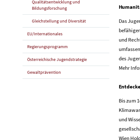
Qualitätsentwicklung und
Humanitä
Bildungsforschung
Das Jugen
Gleichstellung und Diversität
befähigen
EU/Internationales
und Recht
Regierungsprogramm
umfassend
des Jugen
Österreichische Jugendstrategie
Mehr Info
Gewaltprävention
Entdecke
Bis zum 1
Klimawand
und Wisse
gesellsch
Wien Hold