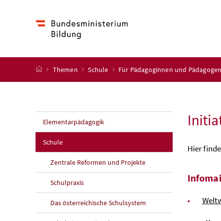
Accesskey
Accesskey
Accesskey
Accesskey
Zum Inhalt
Zum Hauptmenü
Zum Untermenü
Zur Suche
[4]
[1]
[3]
[2]
Startseite
Themen
Schule
Für Pädagoginnen und Pädagoge
Initi
Elementarpädagogik
Schule
Hier find
Zentrale Reformen und Projekte
Infomai
Schulpraxis
Weltw
Das österreichische Schulsystem