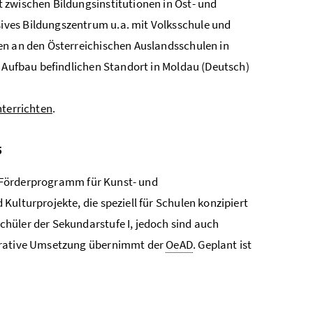
 zwischen Bildungsinstitutionen in Ost- und
ives Bildungszentrum u.a. mit Volksschule und
en an den Österreichischen Auslandsschulen in
m Aufbau befindlichen Standort in Moldau (Deutsch)
nterrichten
.
5
s Förderprogramm für Kunst- und
ulturprojekte, die speziell für Schulen konzipiert
hüler der Sekundarstufe I, jedoch sind auch
perative Umsetzung übernimmt der
OeAD
. Geplant ist