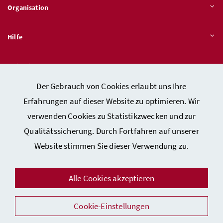
Organisation
Hilfe
Quicklinks
Der Gebrauch von Cookies erlaubt uns Ihre
Erfahrungen auf dieser Website zu optimieren. Wir
verwenden Cookies zu Statistikzwecken und zur
Kontakt
Qualitätssicherung. Durch Fortfahren auf unserer
Impressum
Website stimmen Sie dieser Verwendung zu.
Barrierefreiheitserklärung
Datenschutz
Alle Cookies akzeptieren
Sicherheit
Facebook
Instagram
Youtube
LinkedIn
Cookie-Einstellungen