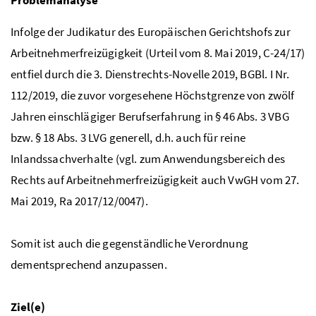
Infolge der Judikatur des Europäischen Gerichtshofs zur
Arbeitnehmerfreizügigkeit (Urteil vom 8. Mai 2019, C-24/17)
entfiel durch die 3. Dienstrechts-Novelle 2019,
BGBl.
I
Nr.
112/2019, die zuvor vorgesehene Höchstgrenze von zwölf
Jahren einschlägiger Berufserfahrung in § 46
Abs.
3
VBG
bzw.
§ 18
Abs.
3
LVG
generell,
d.h.
auch für reine
Inlandssachverhalte (
vgl.
zum Anwendungsbereich des
Rechts auf Arbeitnehmerfreizügigkeit auch
VwGH
vom 27.
Mai 2019,
Ra
2017/12/0047).
Somit ist auch die gegenständliche Verordnung
dementsprechend anzupassen.
Ziel(e)