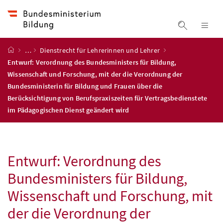
Accesskey
Accesskey
Accesskey
Accesskey
Zum Inhalt
Zum Hauptmenü
Zum Untermenü
Zur Suche
[4]
[1]
[3]
[2]
Suche ein
Nav
Startseite
…
Dienstrecht für Lehrerinnen und Lehrer
Entwurf: Verordnung des Bundesministers für Bildung,
Wissenschaft und Forschung, mit der die Verordnung der
Bundesministerin für Bildung und Frauen über die
Berücksichtigung von Berufspraxiszeiten für Vertragsbedienstete
im Pädagogischen Dienst geändert wird
Entwurf: Verordnung des
Bundesministers für Bildung,
Wissenschaft und Forschung, mit
der die Verordnung der