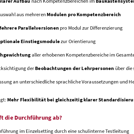
larer Aufbau
nach Kompetenzbereichen im
Baukastensyst
uswahl aus mehreren
Modulen pro Kompetenzbereich
ehrere Parallelversionen
pro Modul zur Differenzierung
ptionale Einstiegsmodule
zur Orientierung
chgewichtung
aller erhobenen Kompetenzbereiche im Gesamt
cksichtigung der
Beobachtungen der Lehrpersonen
über die 
sung an unterschiedliche sprachliche Voraussetzungen und He
agt:
Mehr Flexibilität bei gleichzeitig klarer Standardisier
ft die Durchführung ab?
führung im Einzelsetting durch eine schulinterne Testleitung