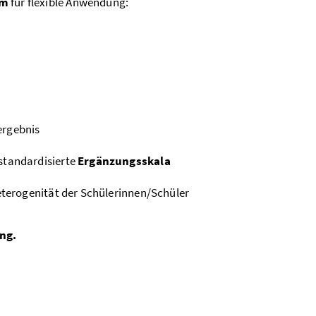
em
für flexible Anwendung:
ergebnis
standardisierte
Ergänzungsskala
terogenität der Schülerinnen/Schüler
ung.