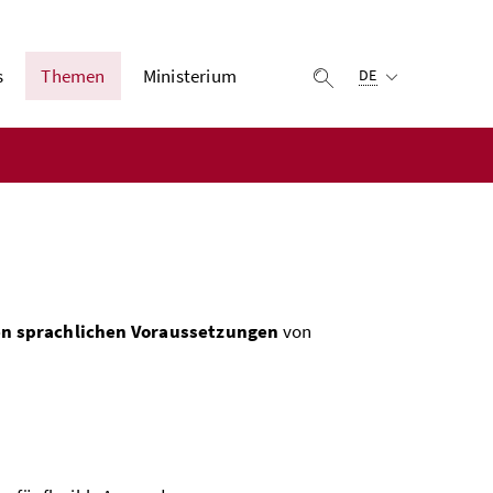
Ausgewählte Sprach
s
Themen
Ministerium
Suche einblenden
DE
gen sprachlichen Voraussetzungen
von