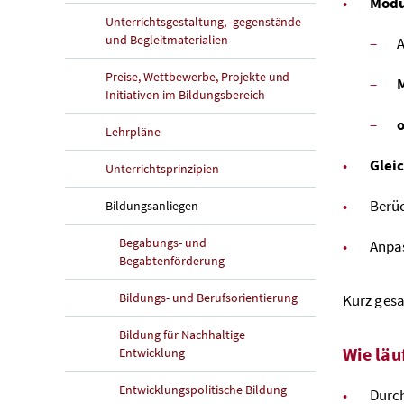
Modu
Unterrichtsgestaltung, -gegenstände
und Begleitmaterialien
A
Preise, Wettbewerbe, Projekte und
M
Initiativen im Bildungsbereich
o
Lehrpläne
Glei
Unterrichtsprinzipien
Berü
Bildungsanliegen
Begabungs- und
Anpas
Begabtenförderung
Bildungs- und Berufsorientierung
Kurz ges
Bildung für Nachhaltige
Wie läu
Entwicklung
Entwicklungspolitische Bildung
Durch