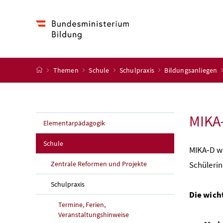
Accesskey
Accesskey
Accesskey
Accesskey
Zum Inhalt
Zum Hauptmenü
Zum Untermenü
Zur Suche
[4]
[1]
[3]
[2]
Startseite
Themen
Schule
Schulpraxis
Bildungsanliegen
MIKA-
Elementarpädagogik
Schule
MIKA‑D wu
Zentrale Reformen und Projekte
Schülerin
Schulpraxis
Die wich
Termine, Ferien,
Veranstaltungshinweise