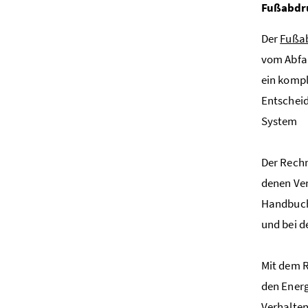
Fußabdru
Der
Fußab
vom Abfal
ein kompl
Entscheid
System
Der Rechn
denen Ve
Handbuch,
und bei d
Mit dem 
den Energ
Verhalten