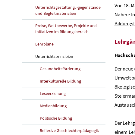
Von 18. M
Unterrichtsgestaltung, -gegenstände
und Begleitmaterialien
Nähere In
Bildungs
Preise, Wettbewerbe, Projekte und
Initiativen im Bildungsbereich
Lehrgä
Lehrpläne
Hochschu
Unterrichtsprinzipien
Der neue 
Gesundheitsförderung
Umweltpäd
Interkulturelle Bildung
ökologisc
Leseerziehung
Steierma
Austausch
Medienbildung
Politische Bildung
Der Lehrg
Reflexive Geschlechterpädagogik
einem Le