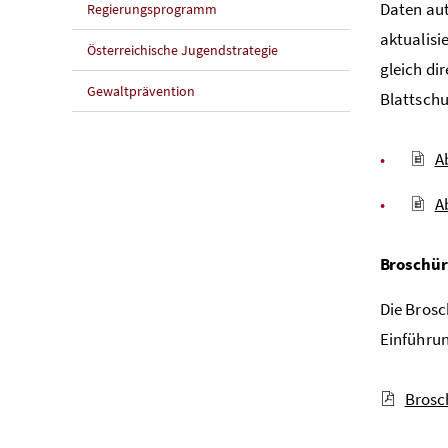
Daten au
Regierungsprogramm
aktualisi
Österreichische Jugendstrategie
gleich di
Gewaltprävention
Blattschu
A
A
Broschür
Die Bros
Einführun
Brosc