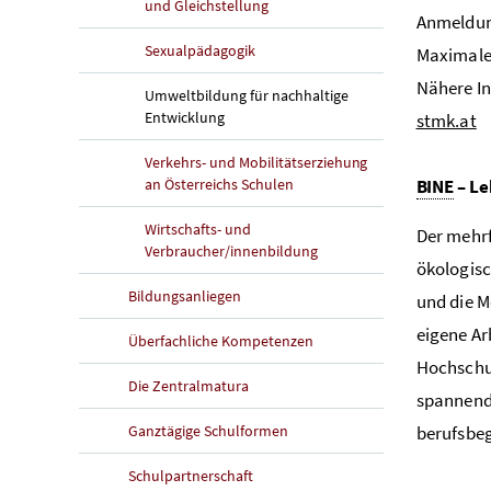
und Gleichstellung
Anmeldung
Sexualpädagogik
Maximale 
Nähere I
Umweltbildung für nachhaltige
Entwicklung
stmk.at
Verkehrs- und Mobilitätserziehung
an Österreichs Schulen
BINE
– Le
Wirtschafts- und
Der mehrf
Verbraucher/innenbildung
ökologisc
Bildungsanliegen
und die M
eigene Ar
Überfachliche Kompetenzen
Hochschu
Die Zentralmatura
spannende
Ganztägige Schulformen
berufsbeg
Schulpartnerschaft