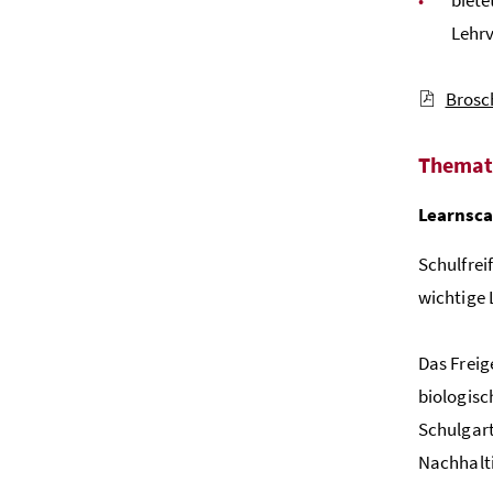
Lehr
Brosc
Themat
Learnsc
Schulfrei
wichtige 
Das Freig
biologisc
Schulgart
Nachhalti