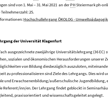
en sind von 1. Mai – 31. Mai 2021 an der
PH
Steiermark ph-onl
Teilnehmerzahl: 25.
nformationen:
Hochschullehrgang ÖKOLOG - Umweltpädagogik 
hrgang der Universität Klagenfurt
ach ausgezeichnete zweijährige Universitätslehrgang (36 EC) st
hen, sozialen und ökonomischen Herausforderungen unserer Zei
öglichkeiten von Bildung diesbezüglich auszuloten, miteinander
beit zu professionalisieren sind Ziele des Lehrgangs. Dies wird u
le und Erwachsenenbildung/außerschulische Jugendbildung, e
 Referent/inn/en. Der Lehrgang findet geblockt in Seminarhäuse
leitend, praxisorientiert und wissenschaftsgeleitet angelegt.