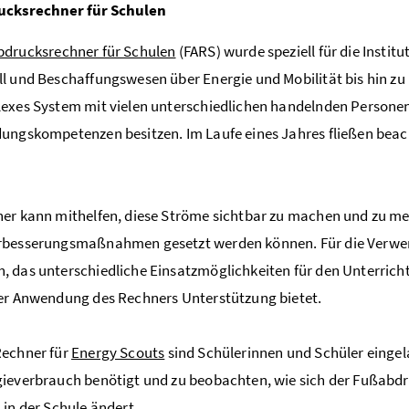
cksrechner für Schulen
drucksrechner für Schulen
(FARS) wurde speziell für die Institu
l und Beschaffungswesen über Energie und Mobilität bis hin zu
exes System mit vielen unterschiedlichen handelnden Personen,
ungskompetenzen besitzen. Im Laufe eines Jahres fließen beac
er kann mithelfen, diese Ströme sichtbar zu machen und zu me
rbesserungsmaßnahmen gesetzt werden können. Für die Verwen
 das unterschiedliche Einsatzmöglichkeiten für den Unterricht 
er Anwendung des Rechners Unterstützung bietet.
Rechner für
Energy Scouts
sind Schülerinnen und Schüler eingela
ieverbrauch benötigt und zu beobachten, wie sich der Fußabdru
 in der Schule ändert.