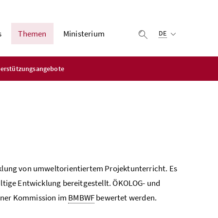
Ausgewählte Sprach
s
Themen
Ministerium
Suche einblenden
DE
erstützungsangebote
e
cklung von umweltorientiertem Projektunterricht. Es
altige Entwicklung bereitgestellt. ÖKOLOG- und
einer Kommission im
BMBWF
bewertet werden.