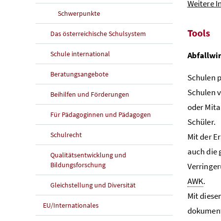
Weitere 
Schwerpunkte
Tools
Das österreichische Schulsystem
Schule international
Abfallwi
Beratungsangebote
Schulen p
Schulen v
Beihilfen und Förderungen
oder Mita
Für Pädagoginnen und Pädagogen
Schüler.
Schulrecht
Mit der E
auch die 
Qualitätsentwicklung und
Bildungsforschung
Verringer
AWK
.
Gleichstellung und Diversität
Mit diese
EU/Internationales
dokument