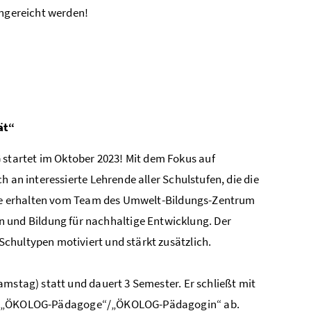
ingereicht werden!
ät“
tartet im Oktober 2023! Mit dem Fokus auf
 an interessierte Lehrende aller Schulstufen, die die
iese erhalten vom Team des Umwelt-Bildungs-Zentrum
und Bildung für nachhaltige Entwicklung. Der
chultypen motiviert und stärkt zusätzlich.
amstag) statt und dauert 3 Semester. Er schließt mit
at „ÖKOLOG-Pädagoge“/„ÖKOLOG-Pädagogin“ ab.