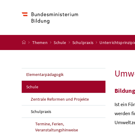
Accesskey
Accesskey
Accesskey
Accesskey
Zum Inhalt
Zum Hauptmenü
Zum Untermenü
Zur Suche
[4]
[1]
[3]
[2]
Startseite
Themen
Schule
Schulpraxis
Unterrichtsprinzip
Umwe
Elementarpädagogik
Schule
Bildung
Zentrale Reformen und Projekte
Ist ein F
Schulpraxis
werden fi
Umweltzei
Termine, Ferien,
Veranstaltungshinweise