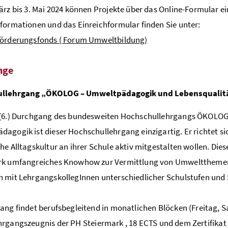
ärz bis 3. Mai 2024 können Projekte über das Online-Formular e
formationen und das Einreichformular finden Sie unter:
förderungsfonds ( Forum Umweltbildung)
nge
llehrgang „ÖKOLOG – Umweltpädagogik und Lebensqualit
(6.) Durchgang des bundesweiten Hochschullehrgangs ÖKOLOG s
agogik ist dieser Hochschullehrgang einzigartig. Er richtet sich
he Alltagskultur an ihrer Schule aktiv mitgestalten wollen. D
rk umfangreiches Knowhow zur Vermittlung von Umweltthemen 
 mit LehrgangskollegInnen unterschiedlicher Schulstufen und S
ang findet berufsbegleitend in monatlichen Blöcken (Freitag, S
hrgangszeugnis der
PH
Steiermark , 18
ECTS
und dem Zertifik