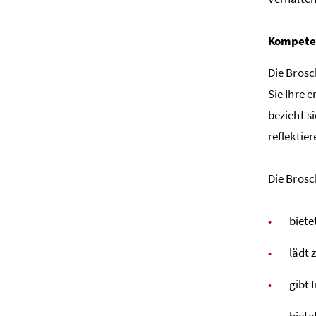
Kompeten
Die Brosc
Sie Ihre 
bezieht s
reflektie
Die Brosc
biete
lädt 
gibt 
biete