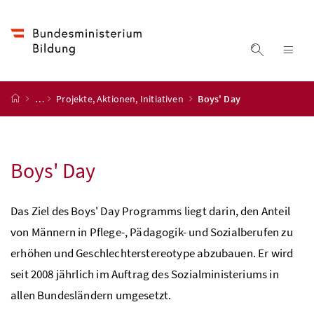
Accesskey
Accesskey
Accesskey
Accesskey
Zum Inhalt
Zum Hauptmenü
Zum Untermenü
Zur Suche
[4]
[1]
[3]
[2]
Suche ein
Nav
Startseite
…
Projekte, Aktionen, Initiativen
Boys' Day
Boys' Day
Das Ziel des Boys' Day Programms liegt darin, den Anteil
von Männern in Pflege-, Pädagogik- und Sozialberufen zu
erhöhen und Geschlechterstereotype abzubauen. Er wird
seit 2008 jährlich im Auftrag des Sozialministeriums in
allen Bundesländern umgesetzt.