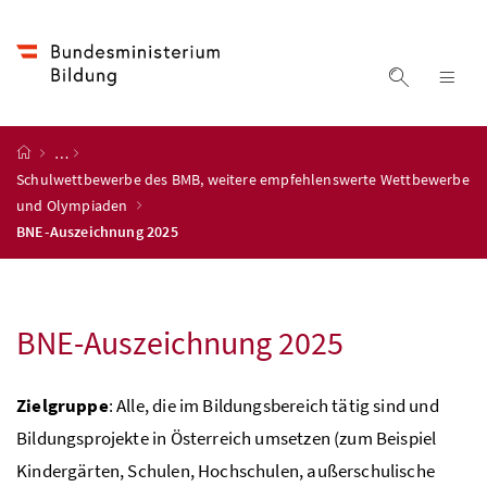
Accesskey
Accesskey
Accesskey
Accesskey
Zum Inhalt
Zum Hauptmenü
Zum Untermenü
Zur Suche
[4]
[1]
[3]
[2]
Suche ein
Nav
Startseite
…
Schulwettbewerbe des BMB, weitere empfehlenswerte Wettbewerbe
und Olympiaden
BNE-Auszeichnung 2025
BNE
-Auszeichnung 2025
Zielgruppe
: Alle, die im Bildungsbereich tätig sind und
Bildungsprojekte in Österreich umsetzen (zum Beispiel
Kindergärten, Schulen, Hochschulen, außerschulische