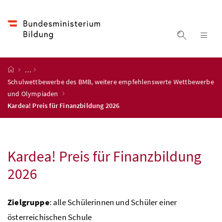
Accesskey
Accesskey
Accesskey
Accesskey
Zum Inhalt
Zum Hauptmenü
Zum Untermenü
Zur Suche
[4]
[1]
[3]
[2]
Suche ein
Nav
Startseite
…
Schulwettbewerbe des BMB, weitere empfehlenswerte Wettbewerbe
und Olympiaden
Kardea! Preis für Finanzbildung 2026
Kardea! Preis für Finanzbildung
2026
Zielgruppe
: alle Schülerinnen und Schüler einer
österreichischen Schule