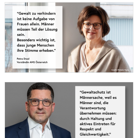
Foto 1: Michele Pauty
Gewalt beginnt oft dort, wo Chancen fehlen.
Ein eigenes Einkommen bedeutet mehr als finanzielle Sicherheit – es bedeutet Sel
Aber: Gewalt zu verhindern ist keine Aufgabe von Frauen allein. Männer müssen Tei
Besonders wichtig ist, dass junge Menschen ihre Stimme erheben. Schüler zeigen mit
Ich freue mich, Teil der Jury zu sein – und ganz besonders auf die Ideen, die junge
Gemeinsam können wir etwas bewegen.
Petra Draxl, Vorständin
AMS
Österreich.