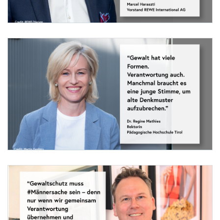
Foto 2: REWE/Harson
Die REWE Group steht für Verantwortung – gegenüber unseren Mitarbeiter:innen, u
Gewaltschutz ist Männersache, weil es Männer sind, die Verantwortung übernehmen
Besonders wichtig ist mir, dass junge Menschen gehört werden. Wenn Schüler:innen
Deshalb unterstütze ich diese Initiative – klar, sichtbar und aus Überzeugung.
Marcel Haraszti, Vorstand REWE International AG
Foto 3: Martin Vandory
Gewalt hat viele Formen.
Verantwortung auch.
Manchmal braucht es eine junge Stimme, um alte Denkmuster aufzubrechen. Ihr seid
Jetzt einreichen!
HS-Prof
.
Mag
.
Dr
. Regine Mathies,
BEd
MEd
, Rektorin, Pädagogische Hochschule Tiro