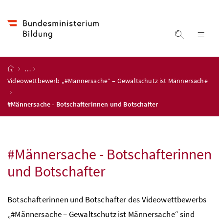
Accesskey
Accesskey
Accesskey
Accesskey
Zum Inhalt
Zum Hauptmenü
Zum Untermenü
Zur Suche
[4]
[1]
[3]
[2]
Suche ein
Nav
Startseite
…
Videowettbewerb „#Männersache“ – Gewaltschutz ist Männersache
#Männersache - Botschafterinnen und Botschafter
#Männersache - Botschafterinnen
und Botschafter
Botschafterinnen und Botschafter des Videowettbewerbs
„#Männersache – Gewaltschutz ist Männersache“ sind