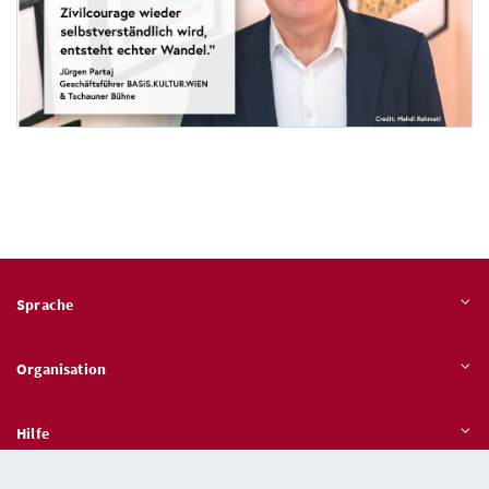
Foto 4: Mehdi Rahmati
Ich freue mich sehr, als Jurymitglied Teil dieser wichtigen Initiative zu sein. G
Dieser Wettbewerb setzt genau dort an, wo Haltung geformt wird, bei jungen Mensc
Jürgen Partaj Geschäftsführer BASiS.KULTUR.WiEN & Tschauner Bühne
Sprache
Organisation
Hilfe